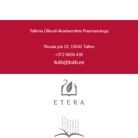
Tallinna Ülikooli Akadeemiline Raamatukogu
Rävala pst 10, 15042 Tallinn
+372 6659 439
tlulib@tlulib.ee