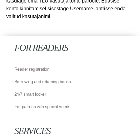
kasutage oma TLÜ kasutajakonto paroole. Edasisel
konto kinnitamisel sisestage Username lahtrisse enda
valitud kasutajanimi.
FOR READERS
Reader registration
Borrowing and returning books
24/7 smart locker
For patrons with special needs
SERVICES