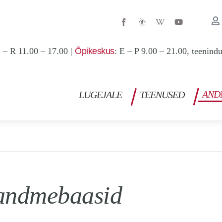
W
Y
i
o
k
u
i
t
p
u
 – R 11.00 – 17.00 |
Õpikeskus
: E – P 9.00 – 21.00, teenind
e
b
d
e
i
a
-
w
AND
LUGEJALE
TEENUSED
D
andmebaasid