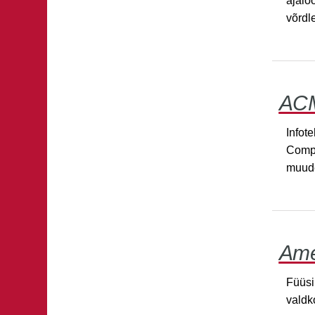
ajaloo
võrdl
ACM
Infot
Compu
muude
Amer
Füüsi
valdk