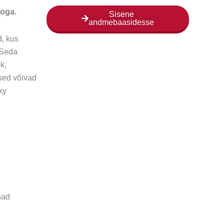
oga.
Sisene
andmebaasidesse
, kus
 Seda
k,
sed võivad
xy
nad