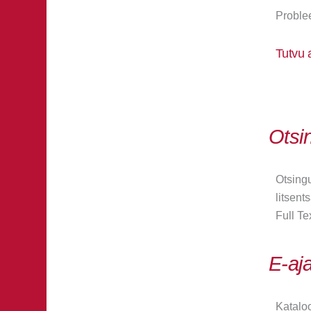
Proble
Tutvu 
Otsi
Otsingu
litsent
Full Tex
E-aja
Kataloo