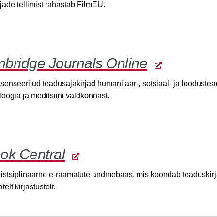
rjade tellimist rahastab FilmEU.
bridge Journals Online
tsenseeritud teadusajakirjad humanitaar-, sotsiaal- ja loodustea
loogia ja meditsiini valdkonnast.
ok Central
distsiplinaarne e-raamatute andmebaas, mis koondab teaduskir
atelt kirjastustelt.