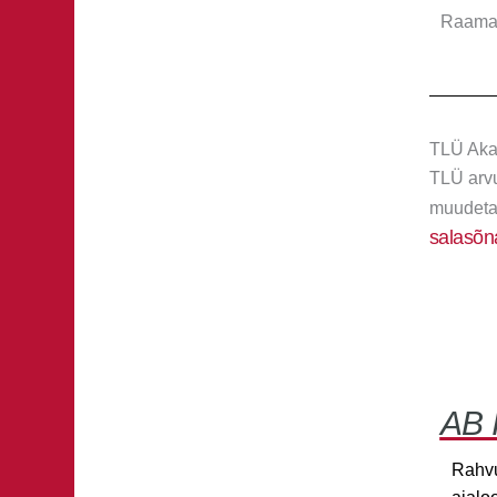
Raamatu
TLÜ Aka
TLÜ arvu
muudetak
salasõn
AB 
Rahvu