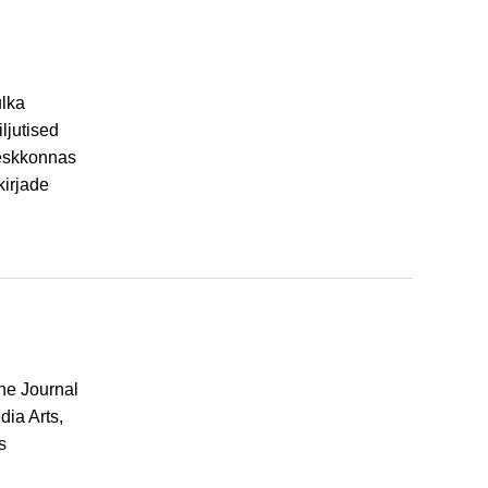
ulka
ljutised
keskkonnas
irjade
The Journal
ia Arts,
s