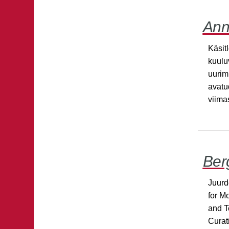
Ann
Käsit
kuulu
uurim
avatu
viima
Ber
Juurd
for M
and T
Curat