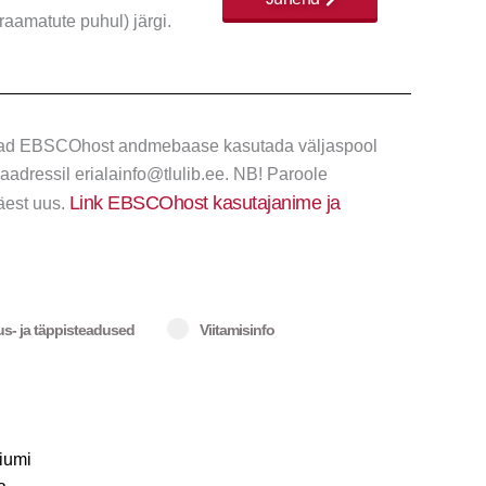
raamatute puhul) järgi.
aavad EBSCOhost andmebaase kasutada väljaspool
aadressil erialainfo@tlulib.ee. NB! Paroole
Link EBSCOhost kasutajanime ja
äest uus.
s- ja täppisteadused
Viitamisinfo
iumi