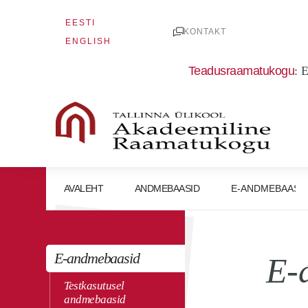
Skip
EESTI
to
KONTAKT
ENGLISH
content
Teadusraamatukogu
:
E
AVALEHT
ANDMEBAASID
E-ANDMEBAASI
E-andmebaasid
E-
Testkasutusel
andmebaasid