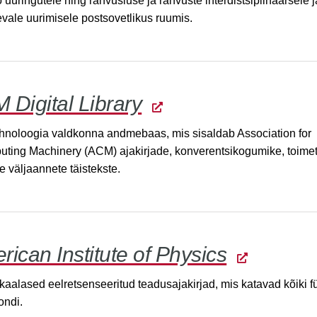
 uuringutele ning rahvusluse ja rahvuste interdistsiplinaarsele j
evale uurimisele postsovetlikus ruumis.
 Digital Library
ehnoloogia valdkonna andmebaas, mis sisaldab Association for
ting Machinery (ACM) ajakirjade, konverentsikogumike, toimeti
 väljaannete täistekste.
ican Institute of Physics
kaalased eelretsenseeritud teadusajakirjad, mis katavad kõiki f
ondi.