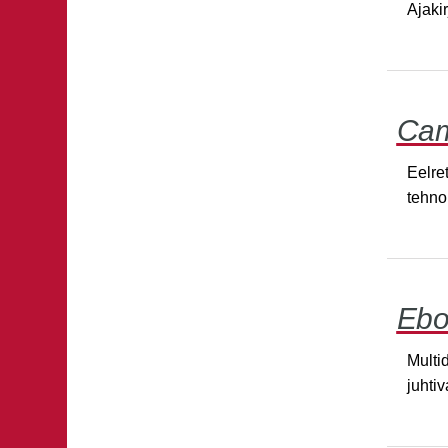
Ajaki
Cam
Eelre
tehno
Ebo
Multi
juhtiv