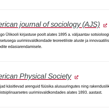
rican journal of sociology (AJS)
o Ülikooli kirjastuse poolt alates 1895 a. väljaantav sotsioloogi
setusega uurimisvaldkondade teoreetiliste aluste ja innovaatilis
dite edasiarendamisele.
rican Physical Society
rjad käsitlevad arenguid füüsika alusuuringutes ning rakendusli
distsiplinaarsetes uurimisvaldkondades alates 1893. aastast.