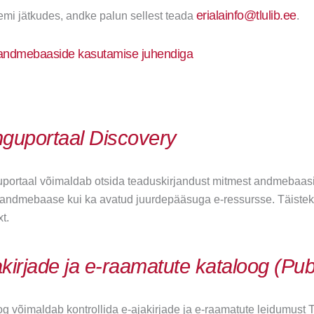
erialainfo@tlulib.ee
emi jätkudes, andke palun sellest teada
.
andmebaaside kasutamise juhendiga
nguportaal Discovery
portaal võimaldab otsida teaduskirjandust mitmest andmebaasis
sandmebaase kui ka avatud juurdepääsuga e-ressursse. Täisteksti
t.
kirjade ja e-raamatute kataloog (Pub
g võimaldab kontrollida e-ajakirjade ja e-raamatute leidumust