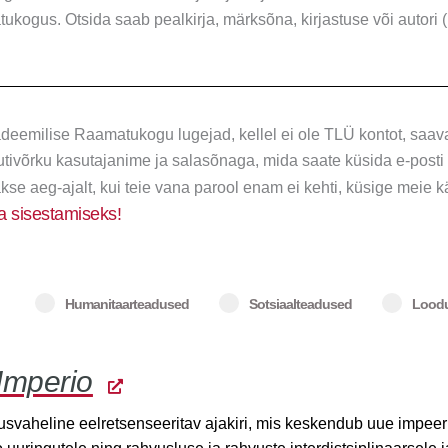
kogus. Otsida saab pealkirja, märksõna, kirjastuse või autori (
deemilise Raamatukogu lugejad, kellel ei ole TLÜ kontot, s
tivõrku kasutajanime ja salasõnaga, mida saate küsida e-posti 
se aeg-ajalt, kui teie vana parool enam ei kehti, küsige meie k
a sisestamiseks!
Humanitaarteadused
Sotsiaalteadused
Loodu
Imperio
svaheline eelretsenseeritav ajakiri, mis keskendub uue impeer