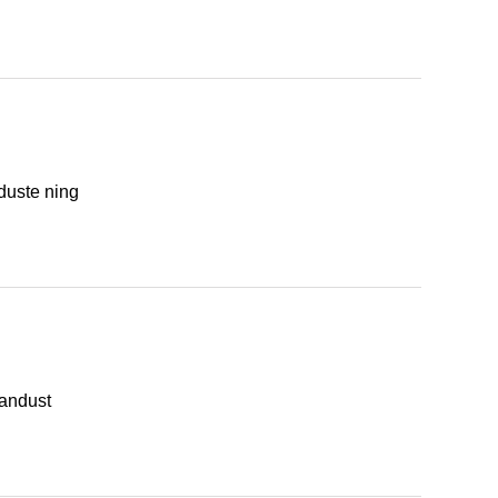
duste ning
jandust