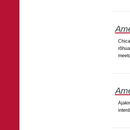
Ame
Chicag
rõhua
meeto
Ame
Ajaki
inter