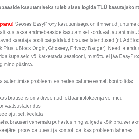
aaside kasutamiseks tuleb sisse logida TLÜ kasutajakont
epanu!
Seoses EasyProxy kasutamisega on ilmnenud juhtumeid
alt küsitakse andmebaaside kasutamisel korduvalt autentimist.
avad kasutaja poolt paigaldatud brauserilaiendused (nt. AdBloc
 Plus, uBlock Origin, Ghostery, Privacy Badger). Need laiendu
ida küpsiseid või katkestada sessiooni, mistõttu ei jää EasyPro
ogimine püsima.
a autentimise probleemi esinedes palume esmalt kontrollida:
kas brauseris on aktiveeritud reklaamiblokeerija või muu
privaatsuslaiendus
see ajutiselt keelata
teha brauseri vahemälu puhastus ning sulgeda kõik brauseriak
seejärel proovida uuesti ja kontrollida, kas probleem lahenes