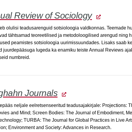
ual Review of Sociology
leb olulisi teadusarenguid sotsioloogia valdkonnas. Teemade h
vad tähtsamad teoreetilised ja metodoloogilised arengud ning hi
used peamistes sotsioloogia uurimissuundades. Lisaks saab 
d juurdepääsuga lugeda ka enamiku teiste Annual Reviews ajak
seid numbreid.
ghahn Journals
epääs neljale eelretsenseeritud teadusajakirjale: Projections: 
ovies and Mind; Screen Bodies: The Journal of Embodiment, Med
echnology; TURBA: The Journal for Global Practices in Live Art
ion; Environment and Society: Advances in Research.