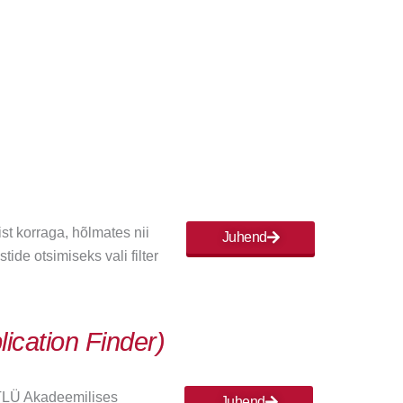
t korraga, hõlmates nii
Juhend
de otsimiseks vali filter
lication Finder)
 TLÜ Akadeemilises
Juhend