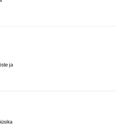
a
ste ja
üüsika