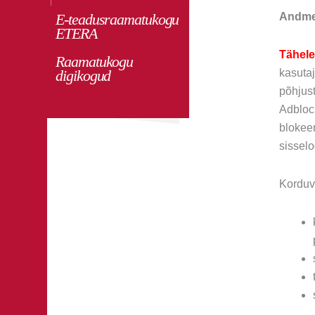
E-teadusraamatukogu
Andmeb
ETERA
Tähel
Raamatukogu
digikogud
kasutaj
põhjust
Adblock
blokeer
sissel
Korduv