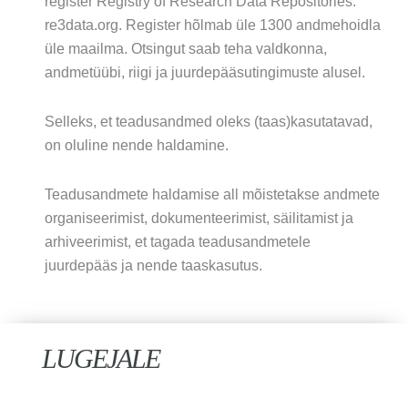
register Registry of Research Data Repositories:
re3data.org. Register hõlmab üle 1300 andmehoidla
üle maailma. Otsingut saab teha valdkonna,
andmetüübi, riigi ja juurdepääsutingimuste alusel.
Selleks, et teadusandmed oleks (taas)kasutatavad,
on oluline nende haldamine.
Teadusandmete haldamise all mõistetakse andmete
organiseerimist, dokumenteerimist, säilitamist ja
arhiveerimist, et tagada teadusandmetele
juurdepääs ja nende taaskasutus.
LUGEJALE