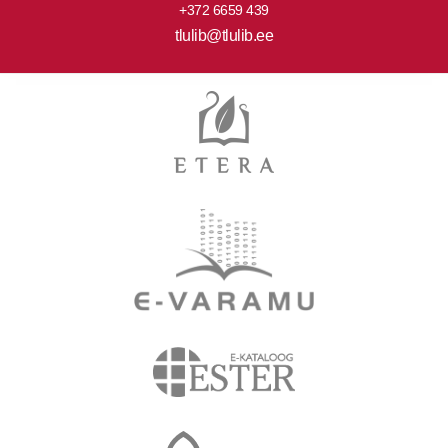
+372 6659 439
tlulib@tlulib.ee