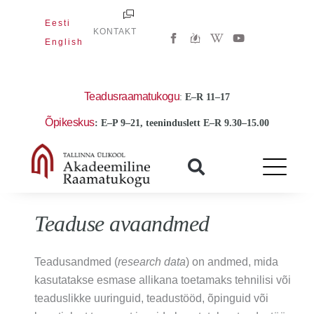
Skip
Eesti
to
W
Y
KONTAKT
i
o
English
content
k
u
i
t
p
u
e
b
d
e
Teadusraamatukogu
:
E
–R 11–17
i
a
Õpikeskus
: E–P 9–21, teeninduslett E–R 9.30–15.00
-
w
Teaduse avaandmed
Teadusandmed (
research data
) on andmed, mida
kasutatakse esmase allikana toetamaks tehnilisi või
teaduslikke uuringuid, teadustööd, õpinguid või