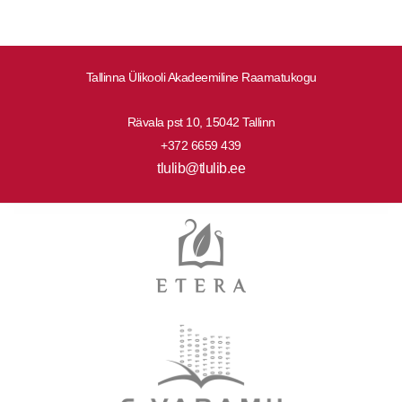
Tallinna Ülikooli Akadeemiline Raamatukogu
Rävala pst 10, 15042 Tallinn
+372 6659 439
tlulib@tlulib.ee