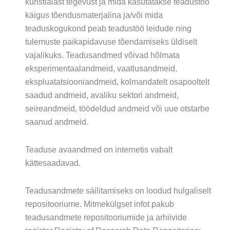
kunstialast tegevust ja mida kasutatakse teadustöö
käigus tõendusmaterjalina ja/või mida
teaduskogukond peab teadustöö leidude ning
tulemuste paikapidavuse tõendamiseks üldiselt
vajalikuks. Teadusandmed võivad hõlmata
eksperimentaalandmeid, vaatlusandmeid,
ekspluatatsiooniandmeid, kolmandatelt osapooltelt
saadud andmeid, avaliku sektori andmeid,
seireandmeid, töödeldud andmeid või uue otstarbe
saanud andmeid.
Teaduse avaandmed on internetis vabalt
kättesaadavad.
Teadusandmete säilitamiseks on loodud hulgaliselt
repositooriume. Mitmekülgset infot pakub
teadusandmete repositooriumide ja arhiivide