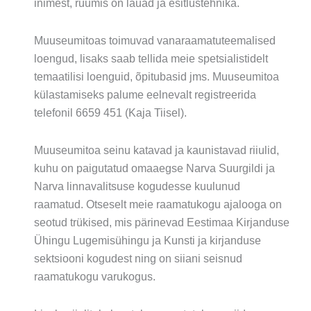
inimest, ruumis on lauad ja esitlustehnika.
Muuseumitoas toimuvad vanaraamatuteemalised
loengud, lisaks saab tellida meie spetsialistidelt
temaatilisi loenguid, õpitubasid jms. Muuseumitoa
külastamiseks palume eelnevalt registreerida
telefonil
6659 451
(Kaja Tiisel).
Muuseumitoa seinu katavad ja kaunistavad riiulid,
kuhu on paigutatud omaaegse Narva Suurgildi ja
Narva linnavalitsuse kogudesse kuulunud
raamatud. Otseselt meie raamatukogu ajalooga on
seotud trükised, mis pärinevad Eestimaa Kirjanduse
Ühingu Lugemisühingu ja Kunsti ja kirjanduse
sektsiooni kogudest ning on siiani seisnud
raamatukogu varukogus.