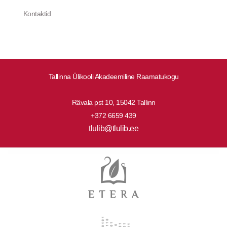
Kontaktid
Tallinna Ülikooli Akadeemiline Raamatukogu
Rävala pst 10, 15042 Tallinn
+372 6659 439
tlulib@tlulib.ee