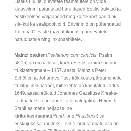
Lisaks riiulitel olevatele raamatutele on viide
klaasvitriini paigutatud haruldased Eestis trükitud ja
eestikeelsed väljaanded ning köitekunstipärlid nii
siit- kui ka sealtpoolt piiri. Erivitriinid on pühendatud
Tallinna Oleviste raamatukogust pärinevatele
haruldustele ning inkunaablitele.
Mainzi psalter
(
Psalterium cum canticis
, Psalm
58:15) on nii näitusel, kui ka Eestis vanim säilinud
trükisefragment – 1457. aastal Mainzis Peter
Schöfferi ja Johannes Fusti trükikojas pärgamendile
trükitud inkunaabel, mille lehte on kasutatud Tartus
1649. aastal trükitud Johannes Gezeliuse Kreeka-
Ladina leksikoni kaane kattematerjalina. Heinrich
Stahli esimene neljaosaline
kirikukäsiraamat
(
Hand- und Hausbuch
) sai
eeskujuks sajanditeks – selle lauluraamatu osa on