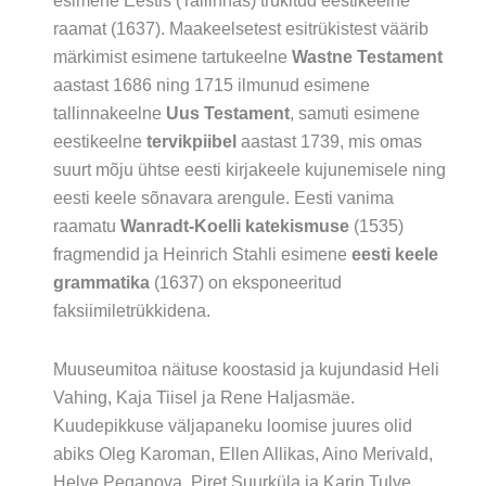
esimene Eestis (Tallinnas) trükitud eestikeelne
raamat (1637). Maakeelsetest esitrükistest väärib
märkimist esimene tartukeelne
Wastne Testament
aastast 1686 ning 1715 ilmunud esimene
tallinnakeelne
Uus Testament
, samuti esimene
eestikeelne
tervikpiibel
aastast 1739, mis omas
suurt mõju ühtse eesti kirjakeele kujunemisele ning
eesti keele sõnavara arengule. Eesti vanima
raamatu
Wanradt-Koelli katekismuse
(1535)
fragmendid ja Heinrich Stahli esimene
eesti keele
grammatika
(1637) on eksponeeritud
faksiimiletrükkidena.
Muuseumitoa näituse koostasid ja kujundasid Heli
Vahing, Kaja Tiisel ja Rene Haljasmäe.
Kuudepikkuse väljapaneku loomise juures olid
abiks Oleg Karoman, Ellen Allikas, Aino Merivald,
Helve Peganova, Piret Suurküla ja Karin Tulve.