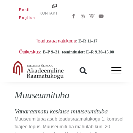
Skip
Eesti
to
W
Y
KONTAKT
i
o
English
content
k
u
i
t
p
u
e
b
d
e
Teadusraamatukogu
:
E
–R 11–17
i
a
Õpikeskus
: E–P 9–21, teeninduslett E–R 9.30–15.00
-
w
Muuseumituba
Vanaraamatu keskuse muuseumituba
Muuseumituba asub teadusraamatukogu 1. korrusel
fuajee lõpus. Muuseumituba mahutab kuni 20