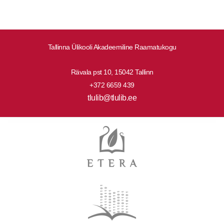
Tallinna Ülikooli Akadeemiline Raamatukogu
Rävala pst 10, 15042 Tallinn
+372 6659 439
tlulib@tlulib.ee