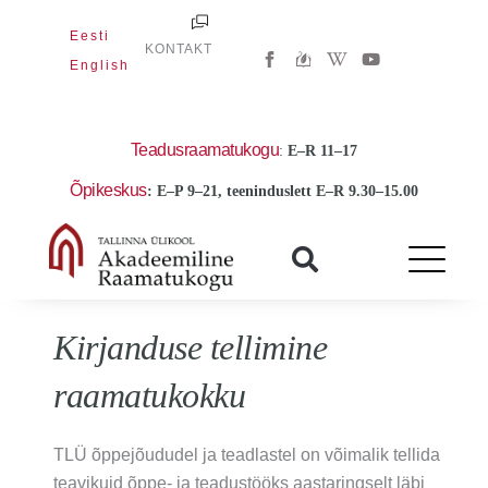
Skip
Eesti
to
W
Y
KONTAKT
i
o
English
content
k
u
i
t
p
u
e
b
d
e
Teadusraamatukogu
:
E
–R 11–17
i
a
Õpikeskus
: E–P 9–21, teeninduslett E–R 9.30–15.00
-
w
Kirjanduse tellimine
raamatukokku
TLÜ õppejõududel ja teadlastel on võimalik tellida
teavikuid õppe- ja teadustööks aastaringselt läbi