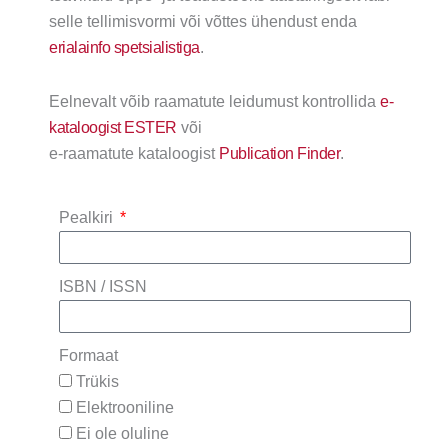
selle tellimisvormi või võttes ühendust enda
erialainfo spetsialistiga
.
Eelnevalt võib raamatute leidumust kontrollida
e-
kataloogist ESTER
või
e-raamatute kataloogist
Publication Finder
.
Pealkiri
ISBN / ISSN
Formaat
Trükis
Elektrooniline
Ei ole oluline