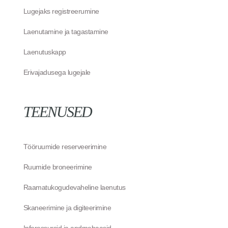
Lugejaks registreerumine
Laenutamine ja tagastamine
Laenutuskapp
Erivajadusega lugejale
TEENUSED
Tööruumide reserveerimine
Ruumide broneerimine
Raamatukogudevaheline laenutus
Skaneerimine ja digiteerimine
Inforessursid ja andmebaasid