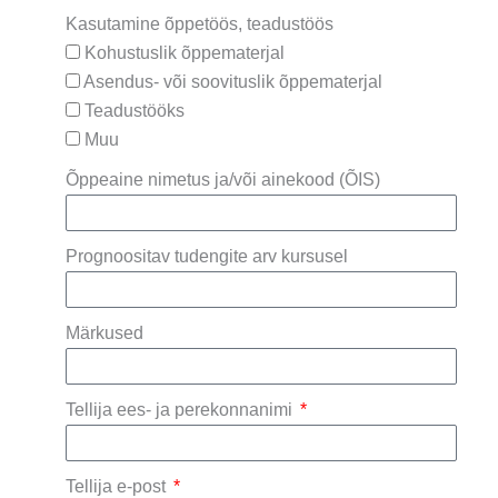
Kasutamine õppetöös, teadustöös
Kohustuslik õppematerjal
Asendus- või soovituslik õppematerjal
Teadustööks
Muu
Õppeaine nimetus ja/või ainekood (ÕIS)
Prognoositav tudengite arv kursusel
Märkused
Tellija ees- ja perekonnanimi
Tellija e-post