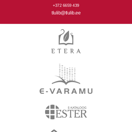
+372 6659 439
tlulib@tlulib.ee