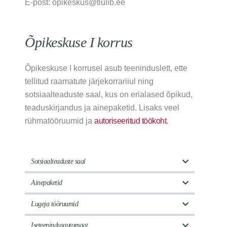
E-post: opikeskus@tlulib.ee
Õpikeskuse I korrus
Õpikeskuse I korrusel asub teeninduslett, ette
tellitud raamatute järjekorrariiul ning
sotsiaalteaduste saal, kus on erialased õpikud,
teaduskirjandus ja ainepaketid. Lisaks veel
rühmatööruumid ja
autoriseeritud töökoht
.
Sotsiaalteaduste saal
Ainepaketid
Lugeja tööruumid
Iseteenindusautomaat