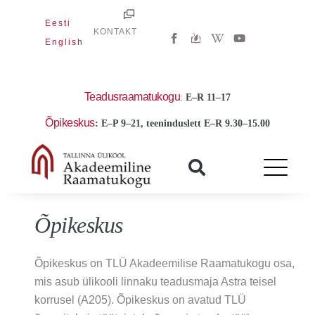
Skip
Eesti
to
W
Y
KONTAKT
i
o
English
content
k
u
i
t
p
u
e
b
d
e
Teadusraamatukogu
:
E
–R 11–17
i
a
Õpikeskus
: E–P 9–21, teeninduslett E–R 9.30–15.00
-
w
Õpikeskus
Õpikeskus on TLÜ Akadeemilise Raamatukogu osa,
mis asub ülikooli linnaku teadusmaja Astra teisel
korrusel (A205). Õpikeskus on avatud TLÜ