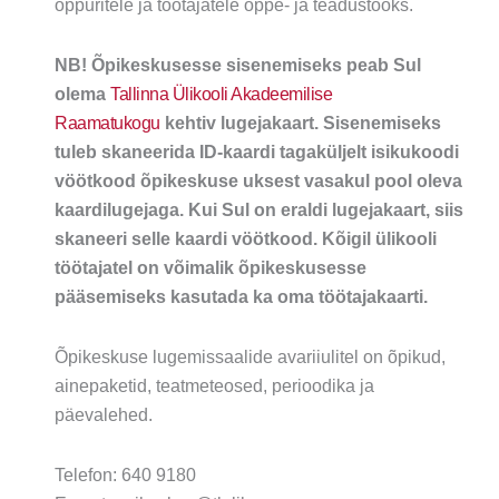
õppuritele ja töötajatele õppe- ja teadustööks.
NB! Õpikeskusesse sisenemiseks peab Sul
olema
Tallinna Ülikooli Akadeemilise
Raamatukogu
kehtiv lugejakaart. Sisenemiseks
tuleb skaneerida ID-kaardi tagaküljelt isikukoodi
vöötkood õpikeskuse uksest vasakul pool oleva
kaardilugejaga. Kui Sul on eraldi lugejakaart, siis
skaneeri selle kaardi vöötkood. Kõigil ülikooli
töötajatel on võimalik õpikeskusesse
pääsemiseks kasutada ka oma töötajakaarti.
Õpikeskuse lugemissaalide avariiulitel on õpikud,
ainepaketid, teatmeteosed, perioodika ja
päevalehed.
Telefon: 640 9180