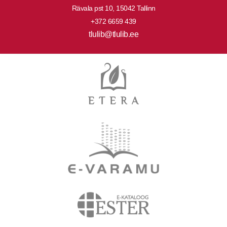
Rävala pst 10, 15042 Tallinn
+372 6659 439
tlulib@tlulib.ee