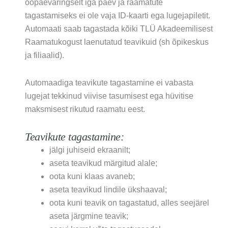
ööpäevaringselt iga päev ja raamatute
tagastamiseks ei ole vaja ID-kaarti ega lugejapiletit.
Automaati saab tagastada kõiki TLÜ Akadeemilisest
Raamatukogust laenutatud teavikuid (sh õpikeskus
ja filiaalid).
Automaadiga teavikute tagastamine ei vabasta
lugejat tekkinud viivise tasumisest ega hüvitise
maksmisest rikutud raamatu eest.
Teavikute tagastamine:
jälgi juhiseid ekraanilt;
aseta teavikud märgitud alale;
oota kuni klaas avaneb;
aseta teavikud lindile ükshaaval;
oota kuni teavik on tagastatud, alles seejärel
aseta järgmine teavik;