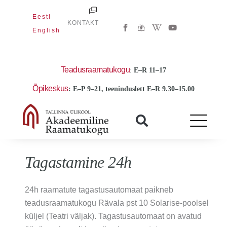
Skip
Eesti
to
W
Y
KONTAKT
i
o
English
content
k
u
i
t
p
u
e
b
d
e
Teadusraamatukogu
:
E
–R 11–17
i
a
Õpikeskus
: E–P 9–21, teeninduslett E–R 9.30–15.00
-
w
Tagastamine 24h
24h raamatute tagastusautomaat paikneb
teadusraamatukogu Rävala pst 10 Solarise-poolsel
küljel (Teatri väljak).
Tagastusautomaat on avatud