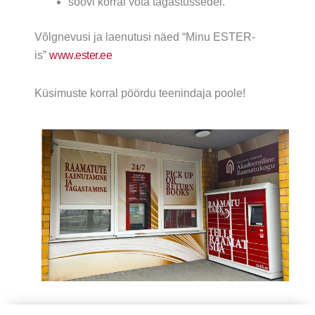
soovi korral võta tagastussedel.
Võlgnevusi ja laenutusi näed “Minu ESTER-
is”
www.ester.ee
Küsimuste korral pöördu teenindaja poole!