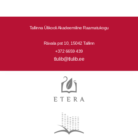
Tallinna Ülikooli Akadeemiline Raamatukogu
Rävala pst 10, 15042 Tallinn
+372 6659 439
tlulib@tlulib.ee