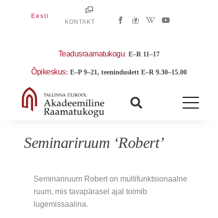
Skip
W
Y
Eesti
to
KONTAKT
i
o
k
u
content
i
t
p
u
e
b
Teadusraamatukogu
:
E
–R 11–17
d
e
i
Õpikeskus
: E–P 9–21, teeninduslett E–R 9.30–15.00
a
-
w
Seminariruum ‘Robert’
Seminariruum Robert on multifunktsionaalne
ruum, mis tavapärasel ajal toimib
lugemissaalina.