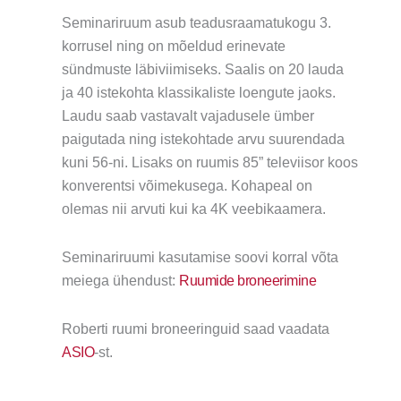
Seminariruum asub teadusraamatukogu 3.
korrusel ning on mõeldud erinevate
sündmuste läbiviimiseks. Saalis on 20 lauda
ja 40 istekohta klassikaliste loengute jaoks.
Laudu saab vastavalt vajadusele ümber
paigutada ning istekohtade arvu suurendada
kuni 56-ni. Lisaks on ruumis 85” televiisor koos
konverentsi võimekusega. Kohapeal on
olemas nii arvuti kui ka 4K veebikaamera.
Seminariruumi kasutamise soovi korral võta
meiega ühendust:
Ruumide broneerimine
Roberti ruumi broneeringuid saad vaadata
ASIO
-st.