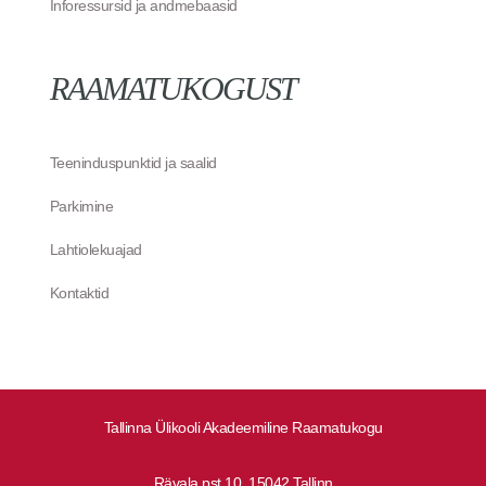
Inforessursid ja andmebaasid
RAAMATUKOGUST
Teeninduspunktid ja saalid
Parkimine
Lahtiolekuajad
Kontaktid
Tallinna Ülikooli Akadeemiline Raamatukogu
Rävala pst 10, 15042 Tallinn