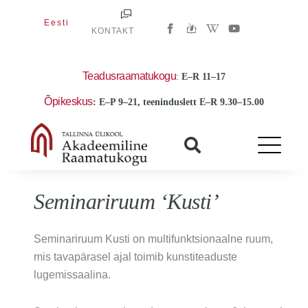
Skip
W
Y
Eesti
to
KONTAKT
i
o
k
u
content
i
t
p
u
e
b
Teadusraamatukogu
:
E
–R 11–17
d
e
i
Õpikeskus
: E–P 9–21, teeninduslett E–R 9.30–15.00
a
-
w
Seminariruum ‘Kusti’
Seminariruum Kusti on multifunktsionaalne ruum,
mis tavapärasel ajal toimib kunstiteaduste
lugemissaalina.