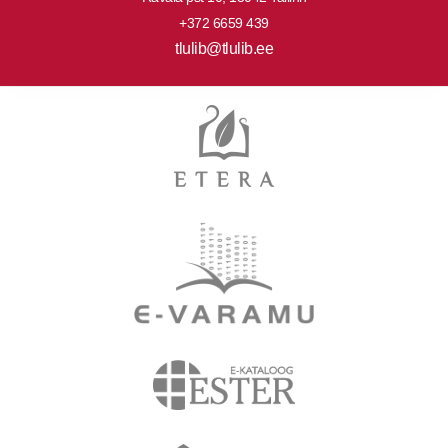
+372 6659 439
tlulib@tlulib.ee