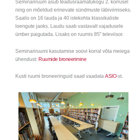
Seminariruum asub teadusraamatukogu 2. korrusel
ning on mõeldud erinevate sündmuste läbiviimiseks.
Saalis on 16 lauda ja 40 istekohta klassikaliste
loengute jaoks. Laudu saab vastavalt vajadusele
ümber paigutada. Lisaks on ruumis 85” televiisor.
Seminariruumi kasutamise soovi korral võta meiega
ühendust:
Ruumide broneerimine
Kusti ruumi broneeringuid saad vaadata
ASIO
-st.