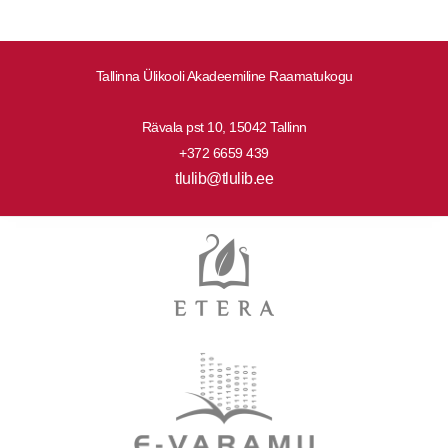
Tallinna Ülikooli Akadeemiline Raamatukogu
Rävala pst 10, 15042 Tallinn
+372 6659 439
tlulib@tlulib.ee