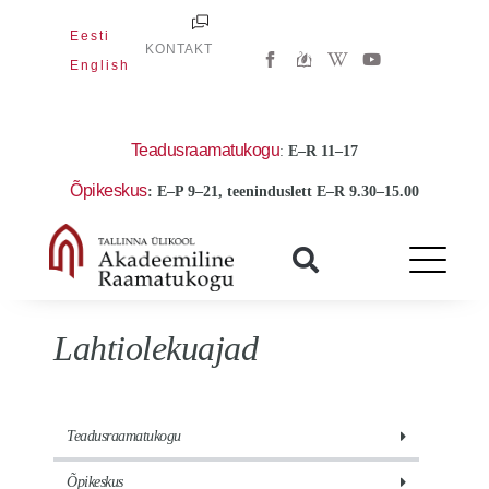
Skip
Eesti
to
W
Y
KONTAKT
i
o
English
content
k
u
i
t
p
u
e
b
d
e
Teadusraamatukogu
:
E
–R 11–17
i
a
Õpikeskus
: E–P 9–21, teeninduslett E–R 9.30–15.00
-
w
Lahtiolekuajad
Teadusraamatukogu
Õpikeskus