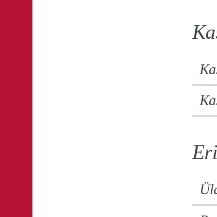
Kas
Kas
Ka
Eri
Üld