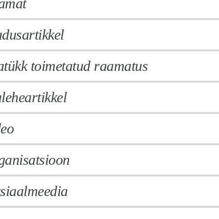
amat
dusartikkel
atükk toimetatud raamatus
leheartikkel
deo
ganisatsioon
tsiaalmeedia