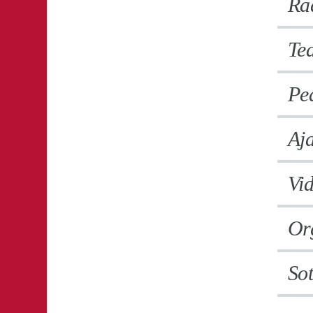
Ra
Tea
Pe
Aja
Vi
Or
So