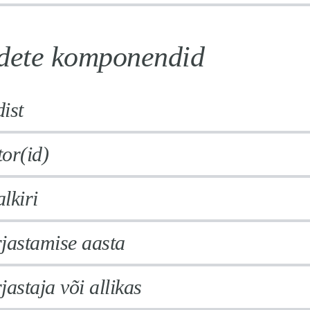
idete komponendid
ist
or(id)
lkiri
jastamise aasta
jastaja või allikas