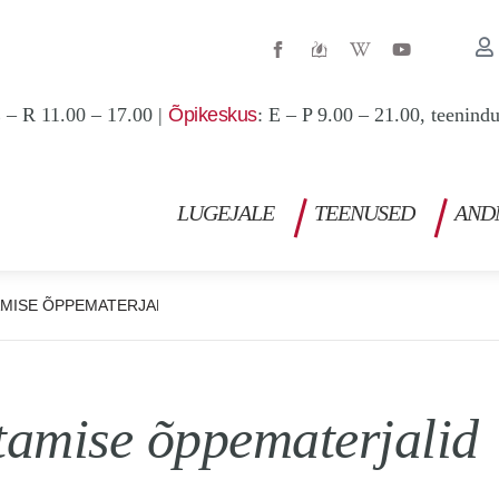
W
Y
i
o
k
u
i
t
p
u
 – R 11.00 – 17.00 |
Õpikeskus
: E – P 9.00 – 21.00, teenind
e
b
d
e
i
a
-
w
LUGEJALE
TEENUSED
AND
AMISE ÕPPEMATERJALID
tamise õppematerjalid