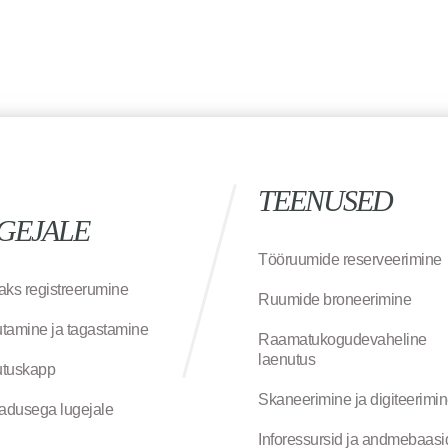
TEENUSED
GEJALE
Tööruumide reserveerimine
aks registreerumine
Ruumide broneerimine
tamine ja tagastamine
Raamatukogudevaheline
laenutus
tuskapp
Skaneerimine ja digiteerimi
jadusega lugejale
Inforessursid ja andmebaasi