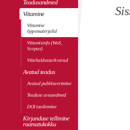
Teadusandmed
Sis
Viitamine
Viitamise
õppematerjalid
Viitamisinfo (WoS,
Scopus)
Viitehaldustarkvarad
Avatud teadus
Avatud publitseerimine
Teaduse avaandmed
DOI taotlemine
Kirjanduse tellimine
raamatukokku