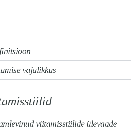
initsioon
tamise vajalikkus
tamisstiilid
mlevinud viitamisstiilide ülevaade