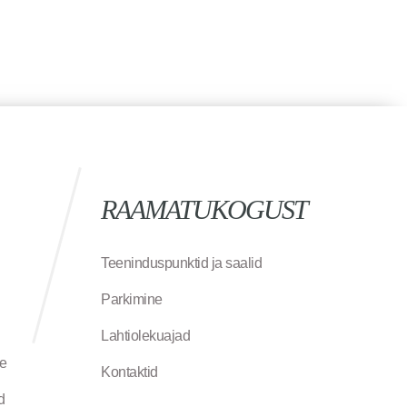
RAAMATUKOGUST
Teeninduspunktid ja saalid
Parkimine
Lahtiolekuajad
ne
Kontaktid
d