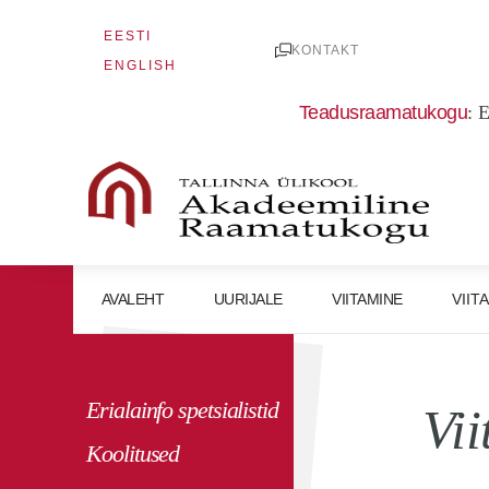
Skip
EESTI
to
KONTAKT
ENGLISH
content
Teadusraamatukogu
:
E
AVALEHT
UURIJALE
VIITAMINE
VIIT
Erialainfo spetsialistid
Vii
Koolitused