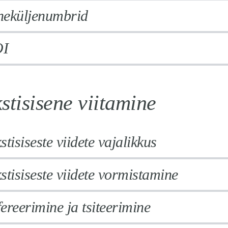
heküljenumbrid
I
stisisene viitamine
stisiseste viidete vajalikkus
stisiseste viidete vormistamine
ereerimine ja tsiteerimine