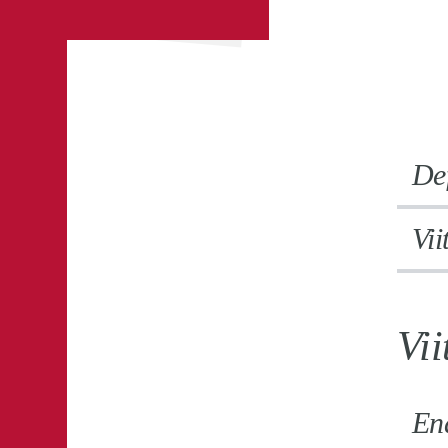
Def
Vii
Vii
Ena