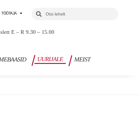
Search
Search
TÖÖTAJA
uslett E – R 9.30 – 15.00
UURIJALE
MEBAASID
MEIST