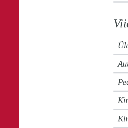
Vi
Üld
Aut
Pea
Kir
Kir