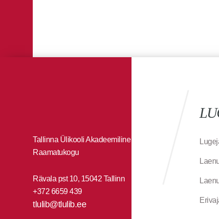
LU
Tallinna Ülikooli Akadeemiline
Lugej
Raamatukogu
Laenu
Rävala pst 10, 15042 Tallinn
Laenu
+372 6659 439
Eriva
tlulib@tlulib.ee