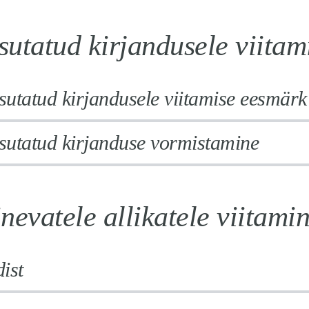
utatud kirjandusele viitam
utatud kirjandusele viitamise eesmärk
sutatud kirjanduse vormistamine
nevatele allikatele viitami
ist