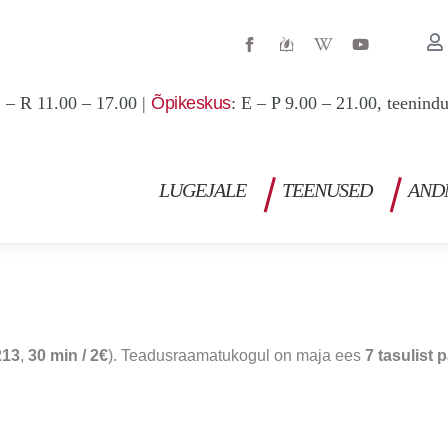
W
Y
i
o
k
u
i
t
p
u
 – R 11.00 – 17.00 |
Õpikeskus
: E – P 9.00 – 21.00, teenind
e
b
d
e
i
a
-
w
LUGEJALE
TEENUSED
AND
213
,
30 min / 2€
). Teadusraamatukogul on maja ees
7 tasulist 