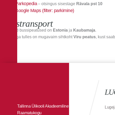
Parkopedia
– otsingus sisestage
Rävala pst 10
Google Maps (filter: parkimine)
Ühistransport
Lähimad bussipeatused on
Estonia
ja
Kaubamaja
.
Trammiga tulles on mugavaim sihtkoht
Viru peatus
, kust saa
LU
Tallinna Ülikooli Akadeemiline
Lugej
Raamatukogu