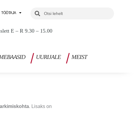
Search
Search
TÖÖTAJA
uslett E – R 9.30 – 15.00
MEBAASID
UURIJALE
MEIST
parkimiskohta
. Lisaks on