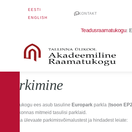
Skip
EESTI
to
KONTAKT
ENGLISH
content
Teadusraamatukogu
:
E
Parkimine
Raamatukogu ees asub tasuline
Europark
parkla (
tsoon EP
ümbruskonnas mitmeid tasulisi parklaid.
Täpsema ülevaate parkimisvõimalustest ja hindadest leiate: