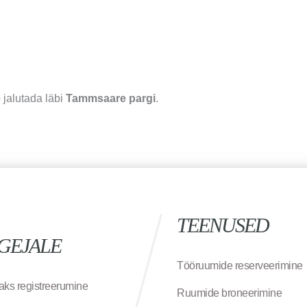
b jalutada läbi
Tammsaare pargi
.
TEENUSED
GEJALE
Tööruumide reserveerimine
aks registreerumine
Ruumide broneerimine