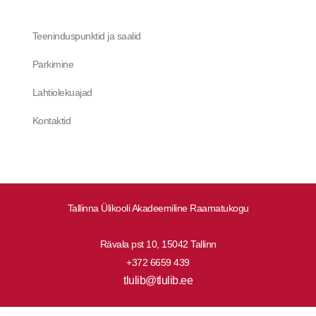
Teeninduspunktid ja saalid
Parkimine
Lahtiolekuajad
Kontaktid
Tallinna Ülikooli Akadeemiline Raamatukogu
Rävala pst 10, 15042 Tallinn
+372 6659 439
tlulib@tlulib.ee