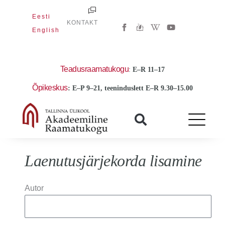
Skip
Eesti
to
W
Y
KONTAKT
i
o
English
content
k
u
i
t
p
u
e
b
d
e
Teadusraamatukogu
:
E
–R 11–17
i
a
Õpikeskus
: E–P 9–21, teeninduslett E–R 9.30–15.00
-
w
Laenutusjärjekorda lisamine
Autor