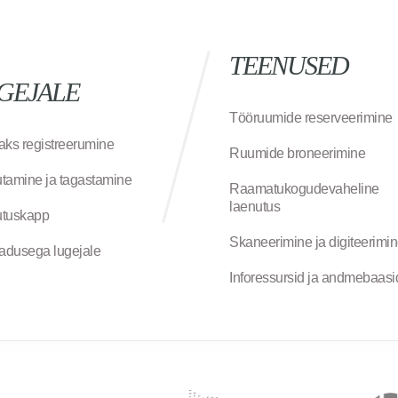
TEENUSED
GEJALE
Tööruumide reserveerimine
aks registreerumine
Ruumide broneerimine
tamine ja tagastamine
Raamatukogudevaheline
laenutus
tuskapp
Skaneerimine ja digiteerimi
jadusega lugejale
Inforessursid ja andmebaasi