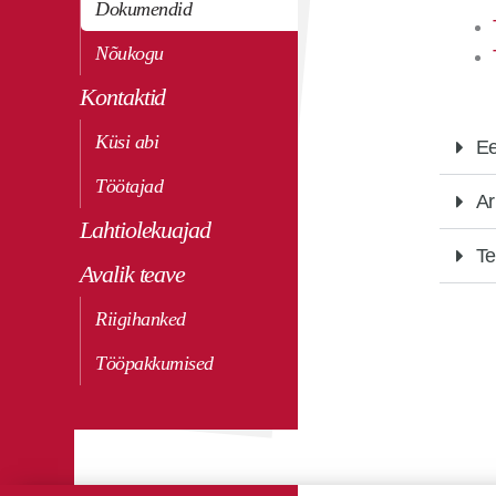
Dokumendid
Nõukogu
Kontaktid
Küsi abi
Ee
Töötajad
Ar
Lahtiolekuajad
Te
Avalik teave
Riigihanked
Tööpakkumised