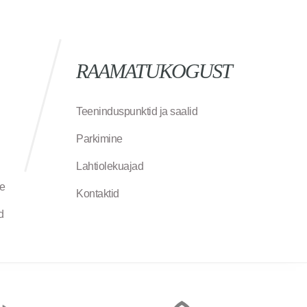
RAAMATUKOGUST
Teeninduspunktid ja saalid
Parkimine
Lahtiolekuajad
ne
Kontaktid
d