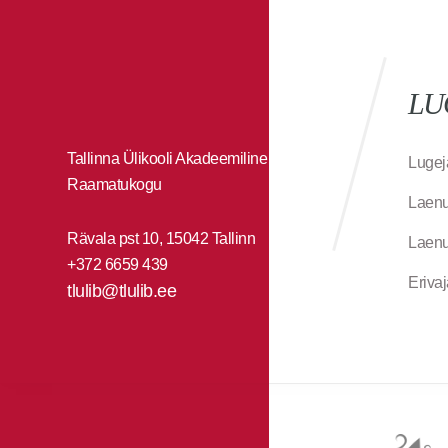
LU
Tallinna Ülikooli Akadeemiline
Lugej
Raamatukogu
Laenu
Rävala pst 10, 15042 Tallinn
Laenu
+372 6659 439
Eriva
tlulib@tlulib.ee