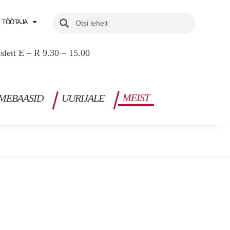
Search
Search
TÖÖTAJA
uslett E – R 9.30 – 15.00
MEIST
MEBAASID
UURIJALE