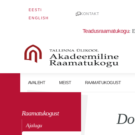
Skip
EESTI
to
KONTAKT
ENGLISH
content
Teadusraamatukogu
:
E
AVALEHT
MEIST
RAAMATUKOGUST
Raamatukogust
Do
Ajalugu