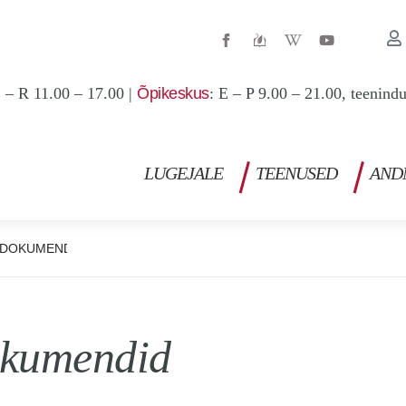
W
Y
i
o
k
u
i
t
p
u
 – R 11.00 – 17.00 |
Õpikeskus
: E – P 9.00 – 21.00, teenind
e
b
d
e
i
a
-
w
LUGEJALE
TEENUSED
AND
DOKUMENDID
kumendid