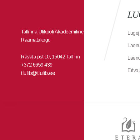
LU
Tallinna Ülikooli Akadeemiline
Lugej
Raamatukogu
Laenu
Rävala pst 10, 15042 Tallinn
Laenu
+372 6659 439
Eriva
tlulib@tlulib.ee