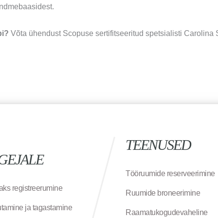
andmebaasidest.
bi?
Võta ühendust Scopuse sertifitseeritud spetsialisti Carolina 
TEENUSED
GEJALE
Tööruumide reserveerimine
aks registreerumine
Ruumide broneerimine
tamine ja tagastamine
Raamatukogudevaheline