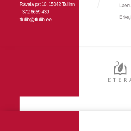
Rävala pst 10, 15042 Tallinn
Laenu
+372 6659 439
Eriva
tlulib@tlulib.ee