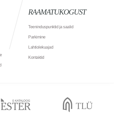
RAAMATUKOGUST
Teeninduspunktid ja saalid
Parkimine
Lahtiolekuajad
ne
Kontaktid
d