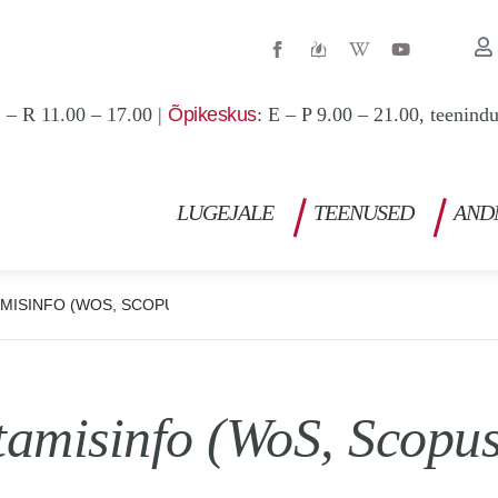
W
Y
i
o
k
u
i
t
p
u
 – R 11.00 – 17.00 |
Õpikeskus
: E – P 9.00 – 21.00, teenind
e
b
d
e
i
a
-
w
LUGEJALE
TEENUSED
AND
AMISINFO (WOS, SCOPUS)
tamisinfo (WoS, Scopus