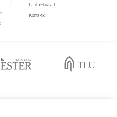
Lahtiolekuajad
ne
Kontaktid
d