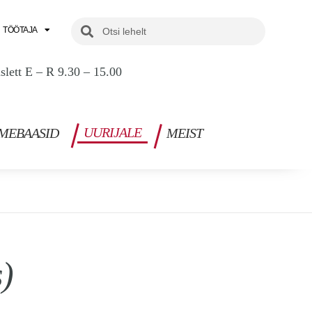
Search
Search
TÖÖTAJA
uslett E – R 9.30 – 15.00
UURIJALE
MEBAASID
MEIST
)