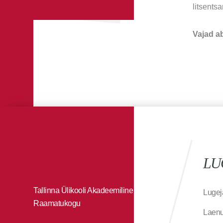
litsents
Vajad a
LU
Tallinna Ülikooli Akadeemiline
Lugej
Raamatukogu
Laenu