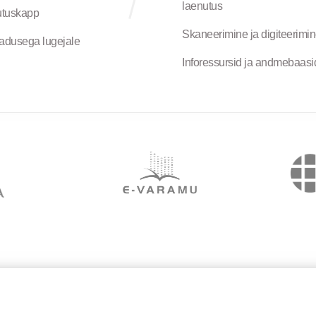
laenutus
tuskapp
Skaneerimine ja digiteerimi
jadusega lugejale
Inforessursid ja andmebaasi