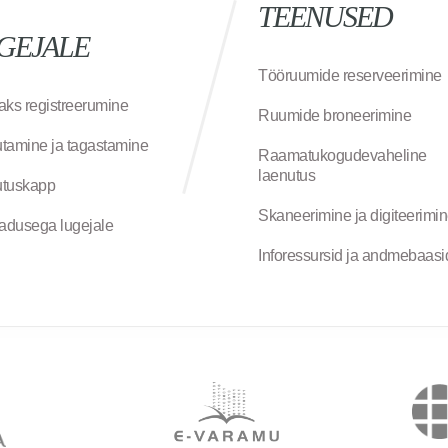
TEENUSED
GEJALE
Tööruumide reserveerimine
aks registreerumine
Ruumide broneerimine
tamine ja tagastamine
Raamatukogudevaheline
laenutus
tuskapp
Skaneerimine ja digiteerimi
jadusega lugejale
Inforessursid ja andmebaasi