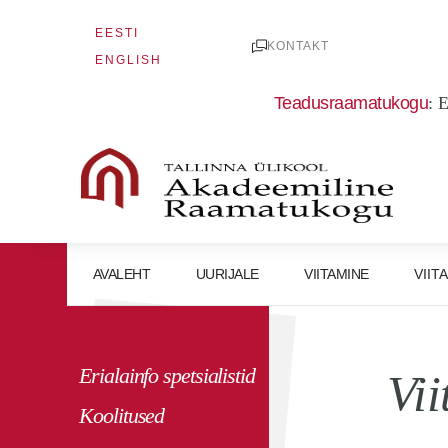
Skip
EESTI
to
KONTAKT
ENGLISH
content
Teadusraamatukogu
:
E
AVALEHT
UURIJALE
VIITAMINE
VIIT
Erialainfo spetsialistid
Vii
Koolitused