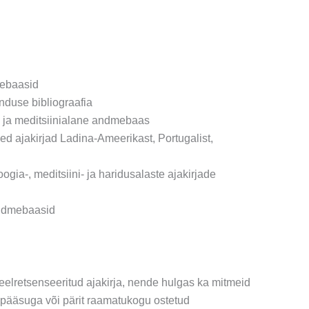
mebaasid
nduse bibliograafia
e ja meditsiinialane andmebaas
d ajakirjad Ladina-Ameerikast, Portugalist,
gia-, meditsiini- ja haridusalaste ajakirjade
andmebaasid
 eelretsenseeritud ajakirja, nende hulgas ka mitmeid
depääsuga või pärit raamatukogu ostetud