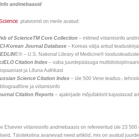
sinfo andmebaasid
Science
platvormil on meile avatud:
eb of ScienceTM Core Collection
– mitmed viitamisinfo and
CI-Korean Journal Database
– Koreas välja antud teaduskirja
EDLIN
E® – U.S. National Library of Medicine® loodusteadust
ciELO Citation Index
– vaba juurdepääsuga multidistsiplinaarse
ispaaniast ja Lõuna Aafrikast
ussian Science Citation Index
– üle 500 Vene teadus-, tehnoloo
bliograafiline ja viitamisinfo
ournal Citation Reports
– ajakirjade mõjufaktorit kajastavad 
se Elsevier viitamisinfo andmebaasis on refereeritud üle 23 500
lseid. Täistekstina avanevad need artiklid, mis on avatud juur