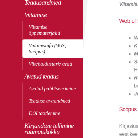
Teadusandmed
Viitami
Viitamine
Web of 
Viitamise
õppematerjalid
W
Viitamisinfo (WoS,
K
Scopus)
M
S
Viitehaldustarkvarad
H
Avatud teadus
R
bi
Avatud publitseerimine
J
Teaduse avaandmed
Scopus
DOI taotlemine
Kirjanduse tellimine
Kirjastu
raamatukokku
eestikee