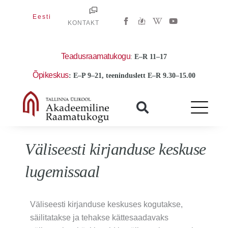
Skip
W
Y
Eesti
to
KONTAKT
i
o
k
u
content
i
t
p
u
e
b
Teadusraamatukogu
:
E
–R 11–17
d
e
i
Õpikeskus
: E–P 9–21, teeninduslett E–R 9.30–15.00
a
-
w
Väliseesti kirjanduse keskuse
lugemissaal
Väliseesti kirjanduse keskuses kogutakse,
säilitatakse ja tehakse kättesaadavaks