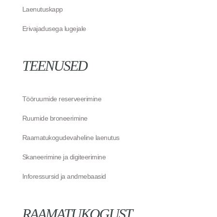
Laenutuskapp
Erivajadusega lugejale
TEENUSED
Tööruumide reserveerimine
Ruumide broneerimine
Raamatukogudevaheline laenutus
Skaneerimine ja digiteerimine
Inforessursid ja andmebaasid
RAAMATUKOGUST