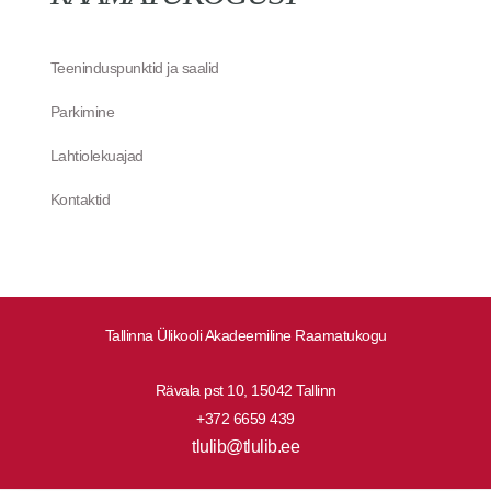
Teeninduspunktid ja saalid
Parkimine
Lahtiolekuajad
Kontaktid
Tallinna Ülikooli Akadeemiline Raamatukogu
Rävala pst 10, 15042 Tallinn
+372 6659 439
tlulib@tlulib.ee