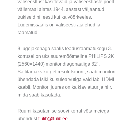
väliseestlust käsitlevaid ja väliseestlaste poolt
välismaal alates 1944. aastast väljaantud
trükiseid nii eesti kui ka võõrkeeles.
Lugemissaalis on väliseesti ajalehed ja
raamatud.
8 lugejakohaga saalis teadusraamatukogu 3.
korrusel on üks suuremõõtmeline PHILIPS 2K
(2560×1440) monitor diagonaaliga 32″.
Säilitamaks kõrget resolutsiooni, saab monitori
ühendada isikliku sülearvutiga vaid läbi HDMI
kaabli. Monitori juures on ka klaviatuur ja hiir,
mida saab kasutada.
Ruumi kasutamise soovi korral võta meiega
ühendust
tlulib@tlulib.ee
.