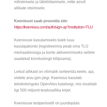
mõistmisele ja läbitöötamisele, mitte ainult
allikate otsimisele.
Keenioust saab proovida siin
:
https://keenious.com/auth/sign-up?institution=TLU
Keeniouse kasutamiseks tuleb luua
kasutajakonto (registreerima peab oma TLÜ
meiliaadressiga ja konto aktiveerimiseks sellele
saadetud kinnituslingil klõpsama).
Leitud allikaid on võimalik sorteerida keele, aja,
viidete arvu jpm järgi. Keenious kasutab
tekstiotsinguks OpenAlex kataloogi, mis sisaldab
ligi 500 miljonit teadusallika kirjet.
Keeniouse testperioodil on juurdepääs