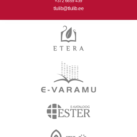
+372 6659 439
tlulib@tlulib.ee