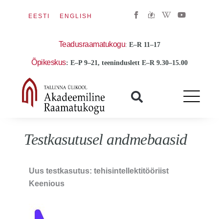
W
Y
EESTI
ENGLISH
i
o
k
u
i
t
p
u
Teadusraamatukogu
:
E
–R 11–17
e
b
d
e
Õpikeskus
i
: E–P 9–21, teeninduslett E–R 9.30–15.00
a
-
w
Testkasutusel andmebaasid
Uus testkasutus: tehisintellektitööriist
Keenious