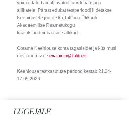
võimaldatud ainult avatud juurdepääsuga
allikatele. Pärast edukat testperioodi liidetakse
Keeniousele juurde ka Tallinna Ülikooli
Akadeemilise Raamatukogu
litsentsiandmebaaside allikad.
Ootame Keeniouse kohta tagasisidet ja küsimusi
meiliaadressile
erialainfo@tlulib.ee
Keeniouse testkasutuse periood kestab 21.04-
17.05.2026.
LUGEJALE