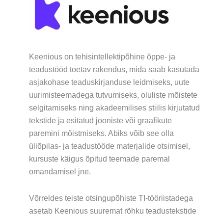
Keenious on tehisintellektipõhine õppe- ja
teadustööd toetav rakendus, mida saab kasutada
asjakohase teaduskirjanduse leidmiseks, uute
uurimisteemadega tutvumiseks, oluliste mõistete
selgitamiseks ning akadeemilises stiilis kirjutatud
tekstide ja esitatud jooniste või graafikute
paremini mõistmiseks. Abiks võib see olla
üliõpilas- ja teadustööde materjalide otsimisel,
kursuste käigus õpitud teemade paremal
omandamisel jne.
Võrreldes teiste otsingupõhiste TI-tööriistadega
asetab Keenious suuremat rõhku teadustekstide