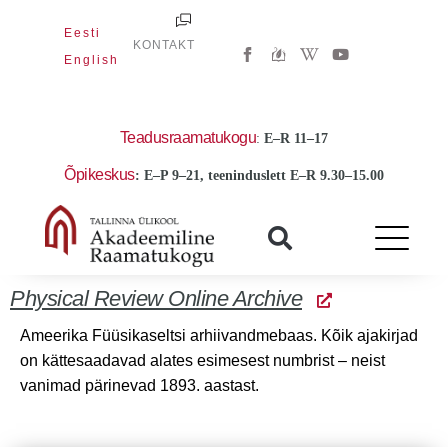
Skip
Eesti
to
W
Y
KONTAKT
i
o
English
content
k
u
i
t
p
u
e
b
d
e
Teadusraamatukogu
:
E
–R 11–17
i
a
Õpikeskus
: E–P 9–21, teeninduslett E–R 9.30–15.00
-
w
Physical Review Online Archive
Ameerika Füüsikaseltsi arhiivandmebaas. Kõik ajakirjad
on kättesaadavad alates esimesest numbrist – neist
vanimad pärinevad 1893. aastast.