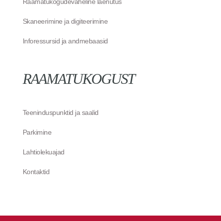
Raamatukogudevaheline laenutus
Skaneerimine ja digiteerimine
Inforessursid ja andmebaasid
RAAMATUKOGUST
Teeninduspunktid ja saalid
Parkimine
Lahtiolekuajad
Kontaktid