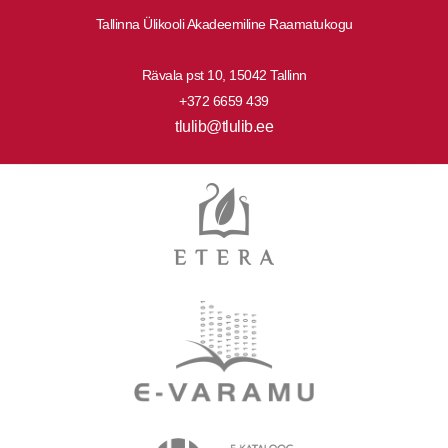
Tallinna Ülikooli Akadeemiline Raamatukogu
Rävala pst 10, 15042 Tallinn
+372 6659 439
tlulib@tlulib.ee