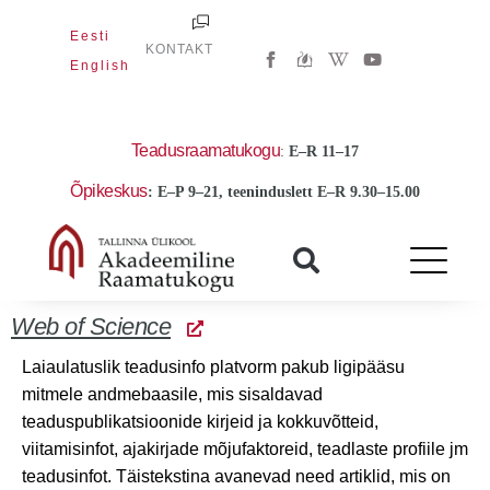
Skip
Eesti
to
W
Y
KONTAKT
i
o
English
content
k
u
i
t
p
u
e
b
d
e
Teadusraamatukogu
:
E
–R 11–17
i
a
Õpikeskus
: E–P 9–21, teeninduslett E–R 9.30–15.00
-
w
Web of Science
Laiaulatuslik teadusinfo platvorm pakub ligipääsu
mitmele andmebaasile, mis sisaldavad
teaduspublikatsioonide kirjeid ja kokkuvõtteid,
viitamisinfot, ajakirjade mõjufaktoreid, teadlaste profiile jm
teadusinfot. Täistekstina avanevad need artiklid, mis on