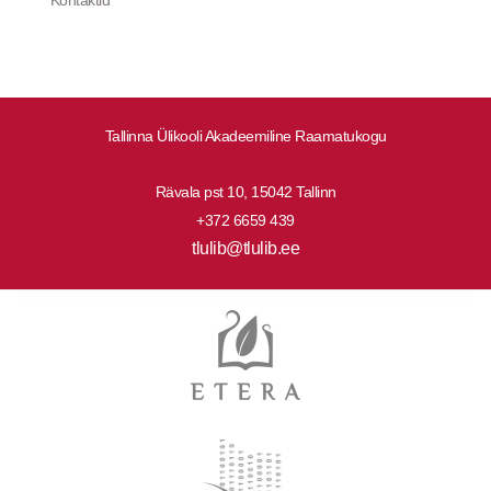
Kontaktid
Tallinna Ülikooli Akadeemiline Raamatukogu
Rävala pst 10, 15042 Tallinn
+372 6659 439
tlulib@tlulib.ee