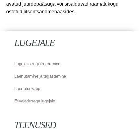
avatud juurdepääsuga või sisalduvad raamatukogu
ostetud litsentsandmebaasides.
LUGEJALE
Lugejaks registreerumine
Laenutamine ja tagastamine
Laenutuskapp
Erivajadusega lugejale
TEENUSED