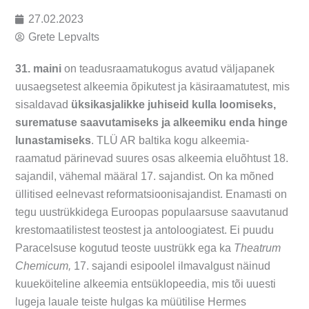
27.02.2023
Grete Lepvalts
31. maini
on teadusraamatukogus avatud väljapanek
uusaegsetest alkeemia õpikutest ja käsiraamatutest, mis
sisaldavad
üksikasjalikke juhiseid kulla loomiseks,
surematuse saavutamiseks ja alkeemiku enda hinge
lunastamiseks
. TLÜ AR baltika kogu alkeemia-
raamatud pärinevad suures osas alkeemia eluõhtust 18.
sajandil, vähemal määral 17. sajandist. On ka mõned
üllitised eelnevast reformatsioonisajandist. Enamasti on
tegu uustrükkidega Euroopas populaarsuse saavutanud
krestomaatilistest teostest ja antoloogiatest. Ei puudu
Paracelsuse kogutud teoste uustrükk ega ka
Theatrum
Chemicum,
17. sajandi esipoolel ilmavalgust näinud
kuueköiteline alkeemia entsüklopeedia, mis tõi uuesti
lugeja lauale teiste hulgas ka müütilise Hermes