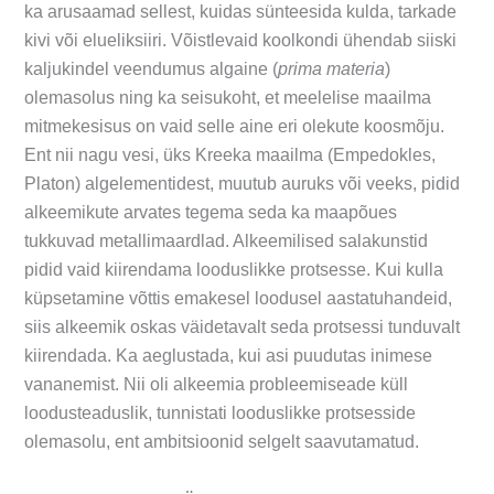
ka arusaamad sellest, kuidas sünteesida kulda, tarkade
kivi või elueliksiiri. Võistlevaid koolkondi ühendab siiski
kaljukindel veendumus algaine (
prima materia
)
olemasolus ning ka seisukoht, et meelelise maailma
mitmekesisus on vaid selle aine eri olekute koosmõju.
Ent nii nagu vesi, üks Kreeka maailma (Empedokles,
Platon) algelementidest, muutub auruks või veeks, pidid
alkeemikute arvates tegema seda ka maapõues
tukkuvad metallimaardlad. Alkeemilised salakunstid
pidid vaid kiirendama looduslikke protsesse. Kui kulla
küpsetamine võttis emakesel loodusel aastatuhandeid,
siis alkeemik oskas väidetavalt seda protsessi tunduvalt
kiirendada. Ka aeglustada, kui asi puudutas inimese
vananemist. Nii oli alkeemia probleemiseade küll
loodusteaduslik, tunnistati looduslikke protsesside
olemasolu, ent ambitsioonid selgelt saavutamatud.