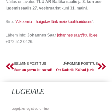
Näitus on avatud
TLÜ AR Baltika saalis
ja
3. korruse
lugemissaalis
27. veebruarist
kuni
31. maini
.
Sirp: “
Alkeemia – haigutav lünk meie koolihariduses
“.
Lähem info:
Johannes Saar
johannes.saar@tlulib.ee
,
+372 512 0426.
Prev
Ne
EELMINE POSTITUS
JÄRGMINE POSTITUS
Saun on parem kui soe sai!
Ott Kadarik. Kolbad ja rümbad. 2016–2023.
LUGEJALE
Lugejaks registreerumine