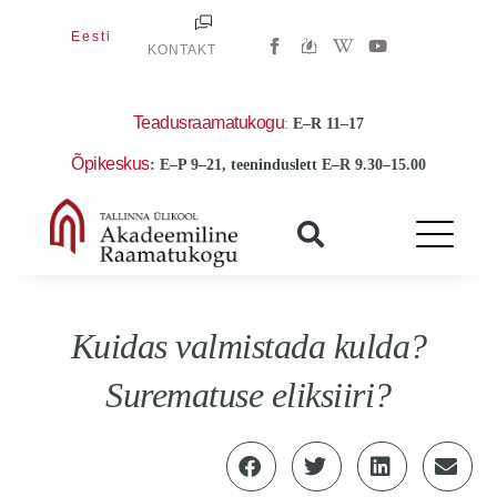
Skip
W
Y
Eesti
to
KONTAKT
i
o
k
u
content
i
t
p
u
e
b
Teadusraamatukogu
:
E
–R 11–17
d
e
i
Õpikeskus
: E–P 9–21, teeninduslett E–R 9.30–15.00
a
-
w
Kuidas valmistada kulda?
Surematuse eliksiiri?