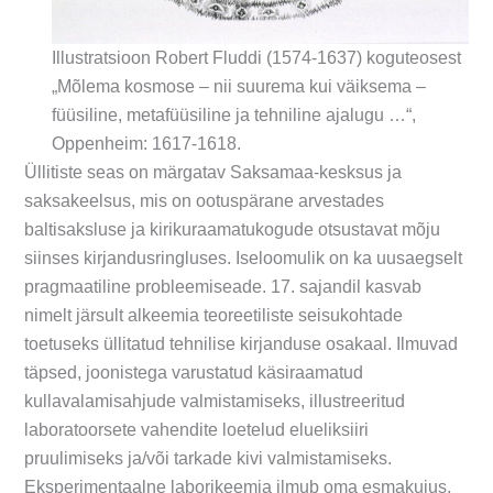
Illustratsioon Robert Fluddi (1574-1637) koguteosest
„Mõlema kosmose – nii suurema kui väiksema –
füüsiline, metafüüsiline ja tehniline ajalugu …“,
Oppenheim: 1617-1618.
Üllitiste seas on märgatav Saksamaa-kesksus ja
saksakeelsus, mis on ootuspärane arvestades
baltisaksluse ja kirikuraamatukogude otsustavat mõju
siinses kirjandusringluses. Iseloomulik on ka uusaegselt
pragmaatiline probleemiseade. 17. sajandil kasvab
nimelt järsult alkeemia teoreetiliste seisukohtade
toetuseks üllitatud tehnilise kirjanduse osakaal. Ilmuvad
täpsed, joonistega varustatud käsiraamatud
kullavalamisahjude valmistamiseks, illustreeritud
laboratoorsete vahendite loetelud elueliksiiri
pruulimiseks ja/või tarkade kivi valmistamiseks.
Eksperimentaalne laborikeemia ilmub oma esmakujus,