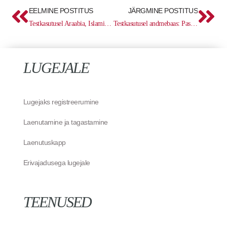
Prev
Ne
EELMINE POSTITUS
JÄRGMINE POSTITUS
Testkasutusel Araabia, Islami ja Lähis-Ida uuringute andmebaas
Testkasutusel andmebaas: Passport (Euromonitor International)
LUGEJALE
Lugejaks registreerumine
Laenutamine ja tagastamine
Laenutuskapp
Erivajadusega lugejale
TEENUSED