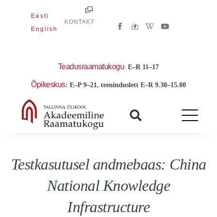
Skip
Eesti
to
W
Y
KONTAKT
i
o
English
content
k
u
i
t
p
u
e
b
d
e
Teadusraamatukogu
:
E
–R 11–17
i
a
Õpikeskus
: E–P 9–21, teeninduslett E–R 9.30–15.00
-
w
Testkasutusel andmebaas: China
National Knowledge
Infrastructure