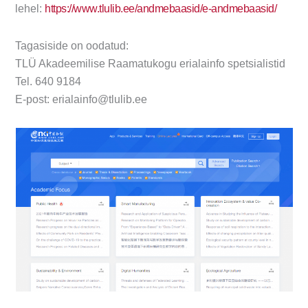
lehel:
https://www.tlulib.ee/andmebaasid/e-andmebaasid/
Tagasiside on oodatud:
TLÜ Akadeemilise Raamatukogu erialainfo spetsialistid
Tel. 640 9184
E-post: erialainfo@tlulib.ee