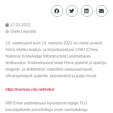
17.02.2022
Grete Lepvalts
14. veebruarist kuni 14. märtsini 2022 on meile avatud
Hiina riikliku teadus- ja kirjastusastuse CNKI (China
National Knowledge Infrastructure) andmebaasi
testkasutus. Andmebaasist leiab Hiina ajalehti ja ajakirju,
magistri- ja doktoritöid, statistilisi aastaraamatuid,
sõnaraamatuid, patente, standardeid ja palju muud.
https://oversea.cnki.net/index/
NB! Enne andmebaasi kasutamist logige TLÜ
kasutajakonto paroolidega sisse raamatukogu