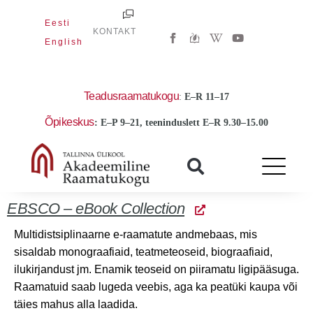
Skip
Eesti
to
W
Y
KONTAKT
i
o
English
content
k
u
i
t
p
u
e
b
d
e
Teadusraamatukogu
:
E
–R 11–17
i
a
Õpikeskus
: E–P 9–21, teeninduslett E–R 9.30–15.00
-
w
EBSCO – eBook Collection
Multidistsiplinaarne e-raamatute andmebaas, mis
sisaldab monograafiaid, teatmeteoseid, biograafiaid,
ilukirjandust jm. Enamik teoseid on piiramatu ligipääsuga.
Raamatuid saab lugeda veebis, aga ka peatüki kaupa või
täies mahus alla laadida.