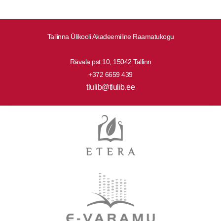
Tallinna Ülikooli Akadeemiline Raamatukogu
Rävala pst 10, 15042 Tallinn
+372 6659 439
tlulib@tlulib.ee