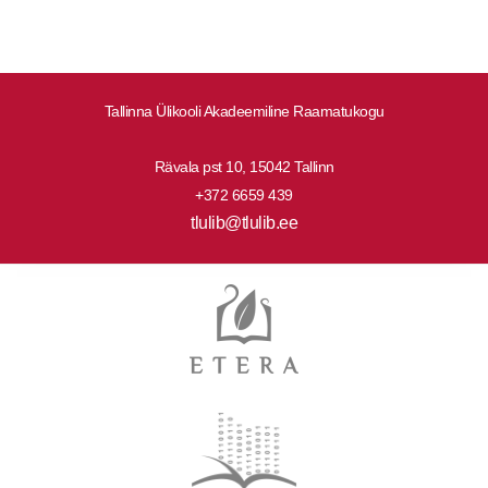
Tallinna Ülikooli Akadeemiline Raamatukogu
Rävala pst 10, 15042 Tallinn
+372 6659 439
tlulib@tlulib.ee