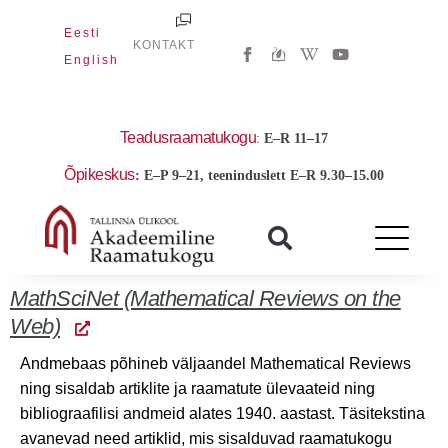
Skip
Eesti
to
W
Y
KONTAKT
i
o
English
content
k
u
i
t
p
u
e
b
d
e
Teadusraamatukogu
:
E
–R 11–17
i
a
Õpikeskus
: E–P 9–21, teeninduslett E–R 9.30–15.00
-
w
MathSciNet (Mathematical Reviews on the
Web)
Andmebaas põhineb väljaandel Mathematical Reviews
ning sisaldab artiklite ja raamatute ülevaateid ning
bibliograafilisi andmeid alates 1940. aastast. Täsitekstina
avanevad need artiklid, mis sisalduvad raamatukogu