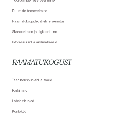
Tööruumide reserveerimine
Ruumide broneerimine
Raamatukogudevaheline laenutus
Skaneerimine ja digiteerimine
Inforessursid ja andmebaasid
RAAMATUKOGUST
Teeninduspunktid ja saalid
Parkimine
Lahtiolekuajad
Kontaktid