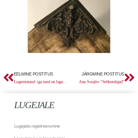
Prev
Ne
EELMINE POSTITUS
JÄRGMINE POSTITUS
Lugemistund: iga tund on lugemise tund
Anu Soojärv “Sehkendajad”
LUGEJALE
Lugejaks registreerumine