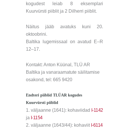
kogudest leiab
8 eksemplari
Kuurvürsti piiblit ja 2 Dilherri piiblit.
Näitus jääb avatuks kuni 20.
oktoobrini.
Baltika lugemissaal on avatud E–R
12–17.
Kontakt: Anton Küünal, TLÜ AR
Baltika ja vanaraamatute säilitamise
osakond, tel: 665 9420
Endteri piiblid TLÜAR kogudes
Kuurvürsti piiblid
1. väljaanne (1641): kohaviidad
I-1142
ja
I-1154
2. väljaanne (1643/44): kohaviit
I-6114