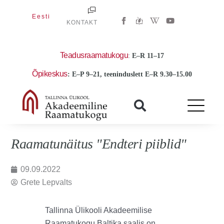
Skip
W
Y
Eesti
to
KONTAKT
i
o
k
u
content
i
t
p
u
e
b
Teadusraamatukogu
:
E
–R 11–17
d
e
i
Õpikeskus
: E–P 9–21, teeninduslett E–R 9.30–15.00
a
-
w
Raamatunäitus "Endteri piiblid"
09.09.2022
Grete Lepvalts
Tallinna Ülikooli Akadeemilise
Raamatukogu Baltika saalis on