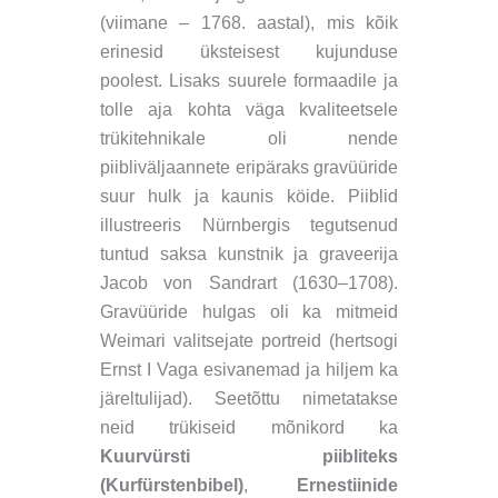
(viimane – 1768. aastal), mis kõik
erinesid üksteisest kujunduse
poolest. Lisaks suurele formaadile ja
tolle aja kohta väga kvaliteetsele
trükitehnikale oli nende
piibliväljaannete eripäraks gravüüride
suur hulk
ja kaunis köide
. Piiblid
illustreeris Nürnbergis tegutsenud
tuntud saksa kunstnik ja graveerija
Jacob von Sandrart (1630–1708).
Gravüüride hulgas oli ka mitmeid
Weimari valitsejate portreid (hertsogi
Ernst I Vaga esivanemad ja hiljem ka
järeltulijad). Seetõttu nimetatakse
neid trükiseid mõnikord ka
Kuurvürsti piibliteks
(Kurfürstenbibel)
,
Ernestiinide