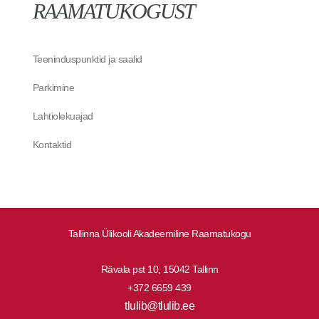
RAAMATUKOGUST
Teeninduspunktid ja saalid
Parkimine
Lahtiolekuajad
Kontaktid
Tallinna Ülikooli Akadeemiline Raamatukogu
Rävala pst 10, 15042 Tallinn
+372 6659 439
tlulib@tlulib.ee