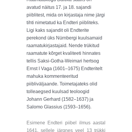
avatud näitus 17. ja 18. sajandi
piiblitest, mida on kirjastaja nime järgi
tihti nimetatud ka Endteri piibliteks.
Ligi kaks sajandit oli Endterite
perekond üks Nürnbergi kuulsamaid
raamatukirjastajaid. Nende trükitud
raamatute kõrget kvaliteeti hinnates
tellis Saksi-Gotha-Weimari hertsog
Ernst I Vaga (1601–1675) Endteritelt
mahuka kommenteeritud
piibliväljaande. Toimetajateks olid
tolleaegsed kuulsad teoloogid
Johann Gerhard (1582–1637) ja
Salomo Glassius (1593–1656).
Esimene Endteri piibel ilmus aastal
1641, sellele järgnes veel 13 trükki