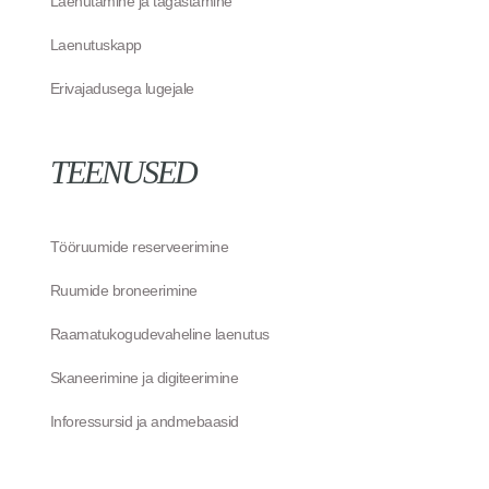
Laenutamine ja tagastamine
Laenutuskapp
Erivajadusega lugejale
TEENUSED
Tööruumide reserveerimine
Ruumide broneerimine
Raamatukogudevaheline laenutus
Skaneerimine ja digiteerimine
Inforessursid ja andmebaasid