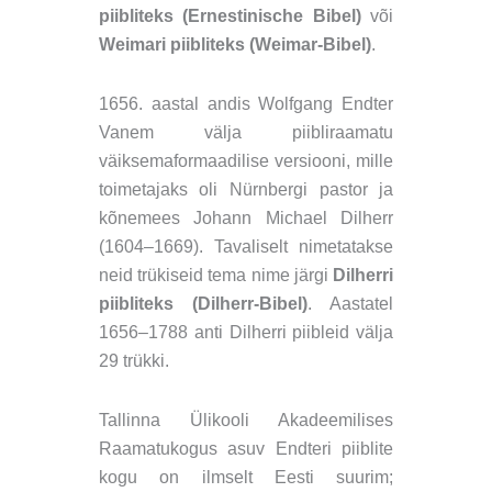
piibliteks (Ernestinische Bibel)
või
Weimari piibliteks (Weimar-Bibel)
.
1656. aastal andis Wolfgang Endter
Vanem välja piibliraamatu
väiksemaformaadilise versiooni, mille
toimetajaks oli Nürnbergi pastor ja
kõnemees Johann Michael Dilherr
(1604–1669). Tavaliselt nimetatakse
neid trükiseid tema nime järgi
Dilherri
piibliteks (Dilherr-Bibel)
. Aastatel
1656–1788 anti Dilherri piibleid välja
29 tr
ü
kki.
Tallinna Ülikooli Akadeemilises
Raamatukogus asuv Endteri piiblite
kogu on ilmselt Eesti suurim
;