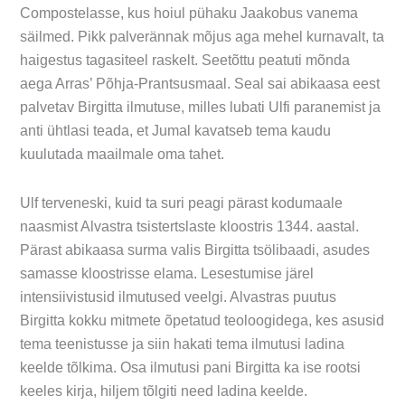
Compostelasse, kus hoiul pühaku Jaakobus vanema
säilmed. Pikk palverännak mõjus aga mehel kurnavalt, ta
haigestus tagasiteel raskelt. Seetõttu peatuti mõnda
aega Arras’ Põhja-Prantsusmaal. Seal sai abikaasa eest
palvetav Birgitta ilmutuse, milles lubati Ulfi paranemist ja
anti ühtlasi teada, et Jumal kavatseb tema kaudu
kuulutada maailmale oma tahet.
Ulf terveneski, kuid ta suri peagi pärast kodumaale
naasmist Alvastra tsistertslaste kloostris 1344. aastal.
Pärast abikaasa surma valis Birgitta tsölibaadi, asudes
samasse kloostrisse elama. Lesestumise järel
intensiivistusid ilmutused veelgi. Alvastras puutus
Birgitta kokku mitmete õpetatud teoloogidega, kes asusid
tema teenistusse ja siin hakati tema ilmutusi ladina
keelde tõlkima. Osa ilmutusi pani Birgitta ka ise rootsi
keeles kirja, hiljem tõlgiti need ladina keelde.