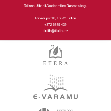
Tallinna Ülikooli Akadeemiline Raamatukogu
Rävala pst 10, 15042 Tallinn
+372 6659 439
tlulib@tlulib.ee