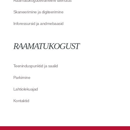
Raamatukogudevaheline laenutus
Skaneerimine ja digiteerimine
Inforessursid ja andmebaasid
RAAMATUKOGUST
Teeninduspunktid ja saalid
Parkimine
Lahtiolekuajad
Kontaktid