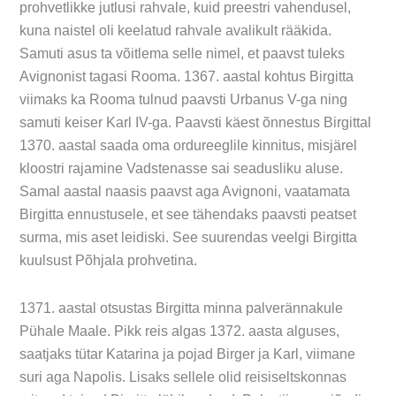
prohvetlikke jutlusi rahvale, kuid preestri vahendusel,
kuna naistel oli keelatud rahvale avalikult rääkida.
Samuti asus ta võitlema selle nimel, et paavst tuleks
Avignonist tagasi Rooma. 1367. aastal kohtus Birgitta
viimaks ka Rooma tulnud paavsti Urbanus V-ga ning
samuti keiser Karl IV-ga. Paavsti käest õnnestus Birgittal
1370. aastal saada oma ordureeglile kinnitus, misjärel
kloostri rajamine Vadstenasse sai seadusliku aluse.
Samal aastal naasis paavst aga Avignoni, vaatamata
Birgitta ennustusele, et see tähendaks paavsti peatset
surma, mis aset leidiski. See suurendas veelgi Birgitta
kuulsust Põhjala prohvetina.
1371. aastal otsustas Birgitta minna palverännakule
Pühale Maale. Pikk reis algas 1372. aasta alguses,
saatjaks tütar Katarina ja pojad Birger ja Karl, viimane
suri aga Napolis. Lisaks sellele olid reisiseltskonnas