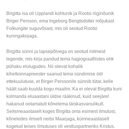
Birgitta isa oli Upplandi kohtunik ja Rootsi riiginõunik
Birger Persson, ema Ingeborg Bengtsdotter mõjukast
Folkungite suguvõsast, mis oli seotud Rootsi
kuningakojaga.
Birgitta sünni ja lapsepõlvega on seotud mitmeid
legende, mis kirja pandud tema hagiograafilistes ehk
pühaku elulugudes. Nii olevat kohalik
kihelkonnapreester saanud tema sündimise ööl
ettekuulutuse, et Birger Perssonile sünnib tütar, kelle
häält saab kuulda kogu maailm. Ka ei olevat Birgitta kuni
kolmanda eluaastani üldse rääkinud, kuid seejärel
hakanud ootamatult kõnelema täiskasvanulikult.
Seitsmeaastaselt koges Birgitta oma esimest ilmutust,
kõneledes ilmselt neitsi Maarjaga, kümneaastaselt
kogetud teises ilmutuses oli vestluspartneriks Kristus.