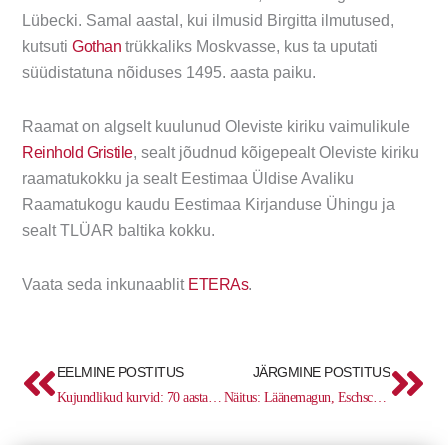
Lübecki. Samal aastal, kui ilmusid Birgitta ilmutused,
kutsuti
Gothan
trükkaliks Moskvasse, kus ta uputati
süüdistatuna nõiduses 1495. aasta paiku.
Raamat on algselt kuulunud Oleviste kiriku vaimulikule
Reinhold Gristile
, sealt jõudnud kõigepealt Oleviste kiriku
raamatukokku ja sealt Eestimaa Üldise Avaliku
Raamatukogu kaudu Eestimaa Kirjanduse Ühingu ja
sealt TLÜAR baltika kokku.
Vaata seda inkunaablit
ETERAs
.
Prev
Ne
EELMINE POSTITUS
JÄRGMINE POSTITUS
Kujundlikud kurvid: 70 aastat raamatukujunduse konkurssi Eestis
Näitus: Läänemagun, Eschscholtz, Chamisso ja teised