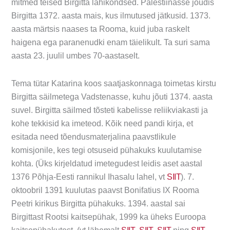
mitmed teised Birgitta lähikondsed. Palestiinasse jõudis
Birgitta 1372. aasta mais, kus ilmutused jätkusid. 1373.
aasta märtsis naases ta Rooma, kuid juba raskelt
haigena ega paranenudki enam täielikult. Ta suri sama
aasta 23. juulil umbes 70-aastaselt.
Tema tütar Katarina koos saatjaskonnaga toimetas kirstu
Birgitta säilmetega Vadstenasse, kuhu jõuti 1374. aasta
suvel. Birgitta säilmed tõsteti kabelisse reliikviakasti ja
kohe tekkisid ka imeteod. Kõik need pandi kirja, et
esitada need tõendusmaterjalina paavstlikule
komisjonile, kes tegi otsuseid pühakuks kuulutamise
kohta. (Üks kirjeldatud imetegudest leidis aset aastal
1376 Põhja-Eesti rannikul Ihasalu lahel, vt
SIIT
). 7.
oktoobril 1391 kuulutas paavst Bonifatius IX Rooma
Peetri kirikus Birgitta pühakuks. 1394. aastal sai
Birgittast Rootsi kaitsepühak, 1999 ka üheks Euroopa