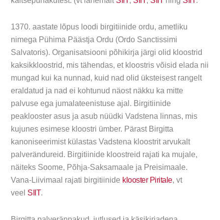
kaitsepühakutest. (vt lähemalt
SIIT
,
SIIT
,
SIIT
ning
SIIT
.
1370. aastate lõpus loodi birgitiinide ordu, ametliku
nimega Pühima Päästja Ordu (Ordo Sanctissimi
Salvatoris). Organisatsiooni põhikirja järgi olid kloostrid
kaksikkloostrid, mis tähendas, et kloostris võisid elada nii
mungad kui ka nunnad, kuid nad olid üksteisest rangelt
eraldatud ja nad ei kohtunud näost näkku ka mitte
palvuse ega jumalateenistuse ajal. Birgitiinide
peaklooster asus ja asub nüüdki Vadstena linnas, mis
kujunes esimese kloostri ümber. Pärast Birgitta
kanoniseerimist külastas Vadstena kloostrit arvukalt
palverändureid. Birgitiinide kloostreid rajati ka mujale,
näiteks Soome, Põhja-Saksamaale ja Preisimaale.
Vana-Liivimaal rajati birgitiinide
klooster Piritale
, vt
veel
SIIT
.
Birgitta palverännakud, jutlused ja käsikirjadena