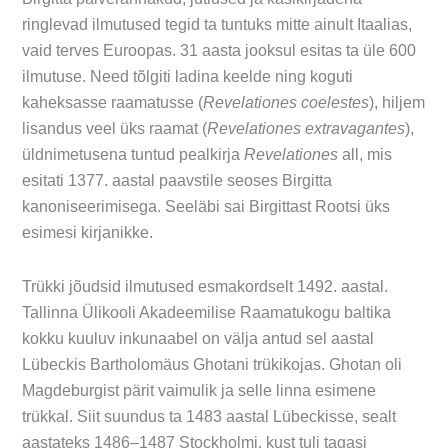
ringlevad ilmutused tegid ta tuntuks mitte ainult Itaalias,
vaid terves Euroopas. 31 aasta jooksul esitas ta üle 600
ilmutuse. Need tõlgiti ladina keelde ning koguti
kaheksasse raamatusse (
Revelationes coelestes
), hiljem
lisandus veel üks raamat (
Revelationes extravagantes
),
üldnimetusena tuntud pealkirja
Revelationes
all, mis
esitati 1377. aastal paavstile seoses Birgitta
kanoniseerimisega. Seeläbi sai Birgittast Rootsi üks
esimesi kirjanikke.
Trükki jõudsid ilmutused esmakordselt 1492. aastal.
Tallinna Ülikooli Akadeemilise Raamatukogu baltika
kokku kuuluv inkunaabel on välja antud sel aastal
Lübeckis Bartholomäus Ghotani trükikojas. Ghotan oli
Magdeburgist pärit vaimulik ja selle linna esimene
trükkal. Siit suundus ta 1483 aastal Lübeckisse, sealt
aastateks 1486–1487 Stockholmi, kust tuli tagasi