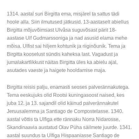
1314. aastal suri Birgitta ema, misjärel ta sattus tädi
hoole alla. Siin ilmutused jätkusid. 13-aastaselt abiellus
Birgitta mõjuvõimsast Ulvåsa suguvõsast pärit 18-
aastase Ulf Gudmarssoniga ja nad asusid elama mehe
mõisa. Ulfist sai hiljem kohtunik ja riiginõunik. Tema ja
Birgitta kooselust sündis kaheksa last. Vagadust ja
jumalakartlikkust näitas Birgitta üles ka abielu ajal,
asutades vaeste ja haigete hooldamise maja.
Birgitta reisis palju, enamasti seoses palverännakutega.
Tema eeskujuks olid Rootsi kuningasoost naised, kes
juba 12. ja 13. sajandil olid käinud palverännakutel
Jeruusalemma ja Santiago de Compostelasse. 1340.
aastal võttis ta Ulfiga ette rännaku Norra Nidarosse,
Skandinaavia austatud Olav Püha säilmete juurde. 1341.
aastal suundus ta Ulfiga Hispaaniasse Santiago de