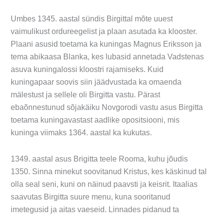
Umbes 1345. aastal sündis Birgittal mõte uuest
vaimulikust ordureegelist ja plaan asutada ka klooster.
Plaani asusid toetama ka kuningas Magnus Eriksson ja
tema abikaasa Blanka, kes lubasid annetada Vadstenas
asuva kuningalossi kloostri rajamiseks. Kuid
kuningapaar soovis siin jäädvustada ka omaenda
mälestust ja sellele oli Birgitta vastu. Pärast
ebaõnnestunud sõjakäiku Novgorodi vastu asus Birgitta
toetama kuningavastast aadlike opositsiooni, mis
kuninga viimaks 1364. aastal ka kukutas.
1349. aastal asus Brigitta teele Rooma, kuhu jõudis
1350. Sinna minekut soovitanud Kristus, kes käskinud tal
olla seal seni, kuni on näinud paavsti ja keisrit. Itaalias
saavutas Birgitta suure menu, kuna sooritanud
imetegusid ja aitas vaeseid. Linnades pidanud ta