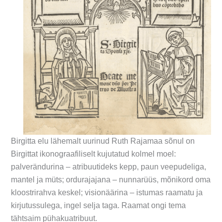
Birgitta elu lähemalt uurinud Ruth Rajamaa sõnul on
Birgittat ikonograafiliselt kujutatud kolmel moel:
palverändurina – atribuutideks kepp, paun veepudeliga,
mantel ja müts; ordurajajana – nunnarüüs, mõnikord oma
kloostrirahva keskel; visionäärina – istumas raamatu ja
kirjutussulega, ingel selja taga. Raamat ongi tema
tähtsaim pühakuatribuut.