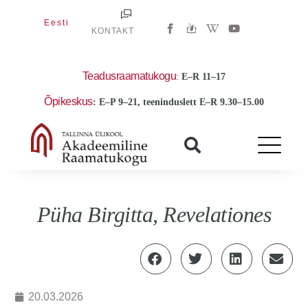
Skip
W
Y
Eesti
to
KONTAKT
i
o
k
u
content
i
t
p
u
e
b
Teadusraamatukogu
:
E
–R 11–17
d
e
i
Õpikeskus
: E–P 9–21, teeninduslett E–R 9.30–15.00
a
-
w
Püha Birgitta, Revelationes
20.03.2026