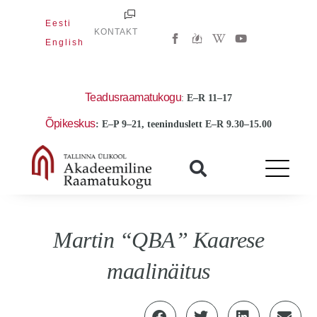
Skip
Eesti
to
W
Y
KONTAKT
i
o
English
content
k
u
i
t
p
u
e
b
d
e
Teadusraamatukogu
:
E
–R 11–17
i
a
Õpikeskus
: E–P 9–21, teeninduslett E–R 9.30–15.00
-
w
Martin “QBA” Kaarese
maalinäitus