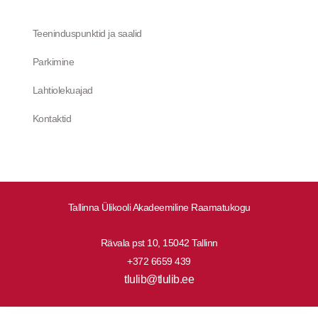
Teeninduspunktid ja saalid
Parkimine
Lahtiolekuajad
Kontaktid
Tallinna Ülikooli Akadeemiline Raamatukogu
Rävala pst 10, 15042 Tallinn
+372 6659 439
tlulib@tlulib.ee