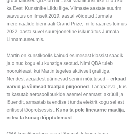
grupinäitusel. QBA on nii Eesti Maalikunstnike Liidu kui
ka Eesti Kunstnike Liidu liige. Viimaste aastate suurim
saavutus on ilmselt 2019. aastal võidetud Jurmala
meremaalide biennaali Grand Prize, mille raames toimus
2022. aasta suvel suurejooneline isikunäitus Jurmala
Linnamuuseumis.
Martin on kunstikoolis käinud esimesest klassist saadik
ja olnud kogu elu kunstiga seotud. Nimi QBA tuleb
noorukieast, kui Martin tegeles aktiivselt grafitiga.
Nendest aegadest pärinevad senini mõjutused –
erksad
värvid ja võimsad traatjad piirjooned
. Tänapäeval, kus
ta kasutab aerosoolipurkide asemel enamasti akrüüli ja
lõuendit, armastab ta endiselt tunda elektrit kogu sellest
erilisest tööprotsessist.
Kuna ta pole lineaarne maalija,
ei tea ta kunagi lõpptulemust.
QBA kunstiteostega saab lähemalt tutvuda tema