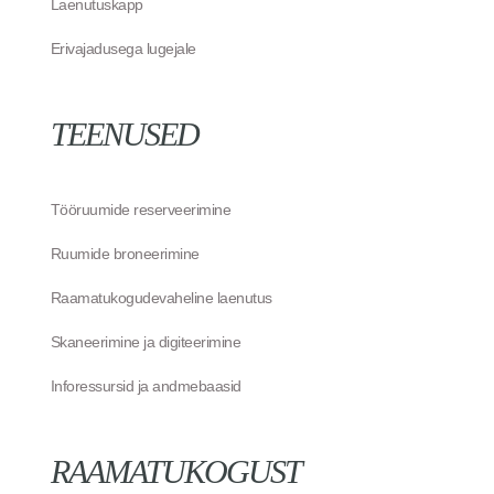
Laenutuskapp
Erivajadusega lugejale
TEENUSED
Tööruumide reserveerimine
Ruumide broneerimine
Raamatukogudevaheline laenutus
Skaneerimine ja digiteerimine
Inforessursid ja andmebaasid
RAAMATUKOGUST