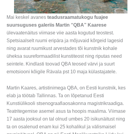
Mai keskel avanes
teadusraamatukogu fuajee
suursuguses galeriis Martin “QBA” Kaarese
ülevaatenäitus viimase viie aasta kogutud teostest.
Spetsiaalselt ruumi eripära ja mõjuvaid kõrgeid lagesid
ning avarat ruumikust arvestades tõi kunstnik kohale
üheksa suureformaadilist kunstiteost ning riputas need
seintele. Kindlasti toovad QBA teosed värvi ja suurt
emotsiooni kõigile Rävala pst 10 maja külastajatele.
Martin Kaares, artistinimega QBA, on Eesti kunstnik, kes
elab ja töötab Tallinnas. Ta on lõpetanud Eesti
Kunstiülikooli stsenograafiaosakonna magistrikraadiga.
Teatritegemise asemel asus ta hoopis maalima. Viimase
17 aasta jooksul on tal olnud umbes 20 isikunäitust ning
ta on osalenud enam kui 25 kohalikul ja välismaisel