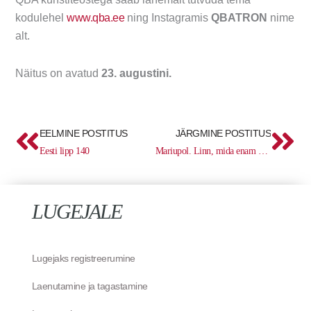
kodulehel
www.qba.ee
ning Instagramis
QBATRON
nime
alt.
Näitus on avatud
23. augustini.
Prev
Ne
EELMINE POSTITUS
JÄRGMINE POSTITUS
Eesti lipp 140
Mariupol. Linn, mida enam ei ole
LUGEJALE
Lugejaks registreerumine
Laenutamine ja tagastamine