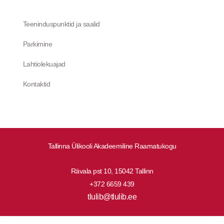
Teeninduspunktid ja saalid
Parkimine
Lahtiolekuajad
Kontaktid
Tallinna Ülikooli Akadeemiline Raamatukogu
Rävala pst 10, 15042 Tallinn
+372 6659 439
tlulib@tlulib.ee