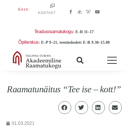
Skip
W
Y
Eesti
to
KONTAKT
i
o
k
u
content
i
t
p
u
e
b
Teadusraamatukogu
:
E
–R 11–17
d
e
i
Õpikeskus
: E–P 9–21, teeninduslett E–R 9.30–15.00
a
-
w
Raamatunäitus “Tee ise – kott!”
01.03.2021