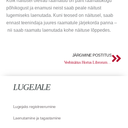
Kõik näitusel olevad raamatud on pärit raamatukogu
põhikogust ja enamusi neist saab peale näitust
lugemiseks laenutada. Kuni teosed on näitusel, saab
ennast teenindaja juures raamatule järjekorda panna –
nii saab raamatu laenutada kohe näituse lõppedes.
Ne
JÄRGMINE POSTITUS
Veebinäitus Hortus Librorum 55: Eesti ja Arktika
LUGEJALE
Lugejaks registreerumine
Laenutamine ja tagastamine