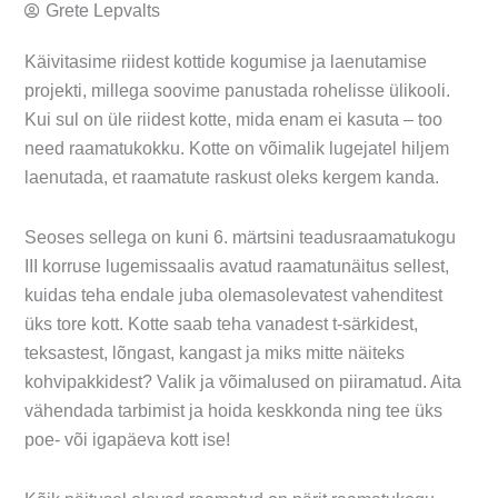
Grete Lepvalts
Käivitasime riidest kottide kogumise ja laenutamise
projekti, millega soovime panustada rohelisse ülikooli.
Kui sul on üle riidest kotte, mida enam ei kasuta – too
need raamatukokku. Kotte on võimalik lugejatel hiljem
laenutada, et raamatute raskust oleks kergem kanda.
Seoses sellega on kuni 6. märtsini teadusraamatukogu
III korruse lugemissaalis avatud raamatunäitus sellest,
kuidas teha endale juba olemasolevatest vahenditest
üks tore kott. Kotte saab teha vanadest t-särkidest,
teksastest, lõngast, kangast ja miks mitte näiteks
kohvipakkidest? Valik ja võimalused on piiramatud. Aita
vähendada tarbimist ja hoida keskkonda ning tee üks
poe- või igapäeva kott ise!