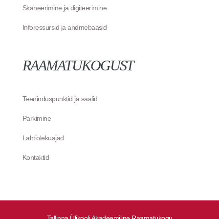
Skaneerimine ja digiteerimine
Inforessursid ja andmebaasid
RAAMATUKOGUST
Teeninduspunktid ja saalid
Parkimine
Lahtiolekuajad
Kontaktid
Tallinna Ülikooli Akadeemiline Raamatukogu