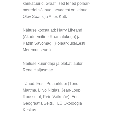
karikatuurid. Graafilised lehed polaar-
meredel sõitnud laevadest on teinud
Olev Soans ja Allex Kütt.
Näituse koostajad: Harry Liivrand
(Akadeemiline Raamatukogu) ja
Katrin Savomägi (Polaarklubi/Eesti
Meremuuseum)
Näituse kujundaja ja plakati autor:
Rene Haljasmäe
Tänud: Eesti Polaarklubi (Tõnu
Martma, Liivo Niglas, Jean-Loup
Rousselot, Rein Vaikmäe), Eesti
Geograafia Selts, TLÜ Ökoloogia
Keskus