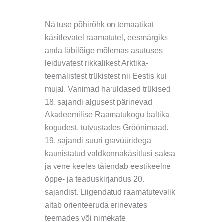
Näituse põhirõhk on temaatikat
käsitlevatel raamatutel, eesmärgiks
anda läbilõige mõlemas asutuses
leiduvatest rikkalikest Arktika-
teemalistest trükistest nii Eestis kui
mujal. Vanimad haruldased trükised
18. sajandi algusest pärinevad
Akadeemilise Raamatukogu baltika
kogudest, tutvustades Gröönimaad.
19. sajandi suuri gravüüridega
kaunistatud valdkonnakäsitlusi saksa
ja vene keeles täiendab eestikeelne
õppe- ja teaduskirjandus 20.
sajandist. Liigendatud raamatutevalik
aitab orienteeruda erinevates
teemades või nimekate