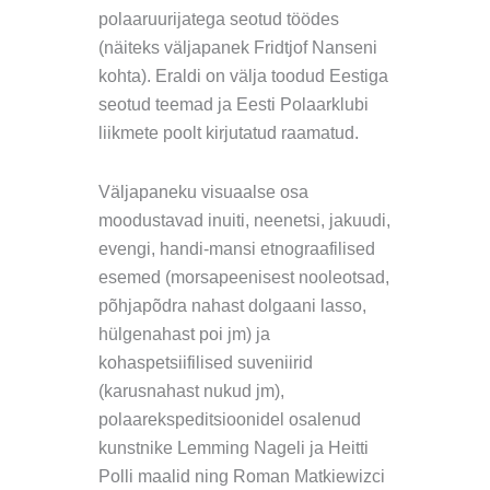
polaaruurijatega seotud töödes
(näiteks väljapanek Fridtjof Nanseni
kohta). Eraldi on välja toodud Eestiga
seotud teemad ja Eesti Polaarklubi
liikmete poolt kirjutatud raamatud.
Väljapaneku visuaalse osa
moodustavad inuiti, neenetsi, jakuudi,
evengi, handi-mansi etnograafilised
esemed (morsapeenisest nooleotsad,
põhjapõdra nahast dolgaani lasso,
hülgenahast poi jm) ja
kohaspetsiifilised suveniirid
(karusnahast nukud jm),
polaarekspeditsioonidel osalenud
kunstnike Lemming Nageli ja Heitti
Polli maalid ning Roman Matkiewizci