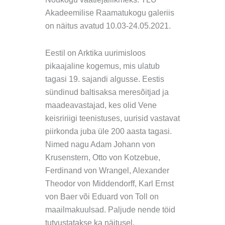
Akadeemilise Raamatukogu galeriis
on näitus avatud 10.03-24.05.2021.
Eestil on Arktika uurimisloos
pikaajaline kogemus, mis ulatub
tagasi 19. sajandi algusse. Eestis
sündinud baltisaksa meresõitjad ja
maadeavastajad, kes olid Vene
keisririigi teenistuses, uurisid vastavat
piirkonda juba üle 200 aasta tagasi.
Nimed nagu Adam Johann von
Krusenstern, Otto von Kotzebue,
Ferdinand von Wrangel, Alexander
Theodor von Middendorff, Karl Ernst
von Baer või Eduard von Toll on
maailmakuulsad. Paljude nende töid
tutvustatakse ka näitusel.