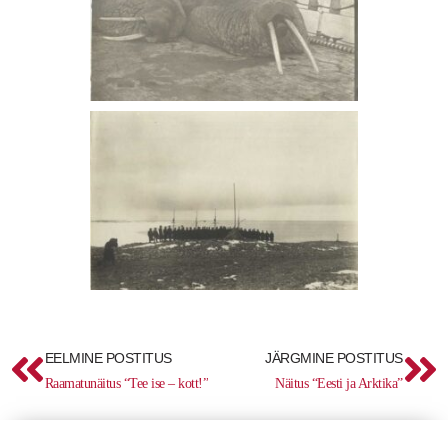
Prev
Ne
EELMINE POSTITUS
JÄRGMINE POSTITUS
Raamatunäitus “Tee ise – kott!”
Näitus “Eesti ja Arktika”