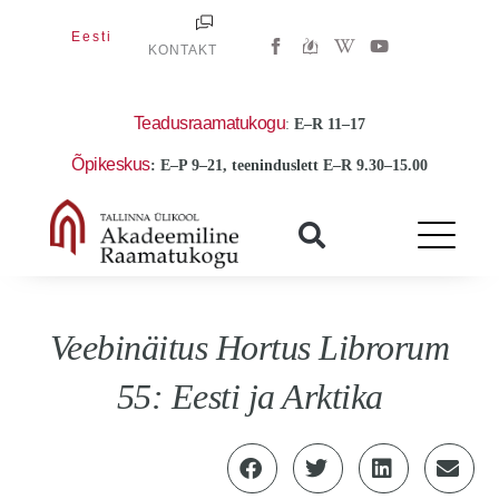
Skip
W
Y
Eesti
to
KONTAKT
i
o
k
u
content
i
t
p
u
e
b
Teadusraamatukogu
:
E
–R 11–17
d
e
i
Õpikeskus
: E–P 9–21, teeninduslett E–R 9.30–15.00
a
-
w
Veebinäitus Hortus Librorum
55: Eesti ja Arktika