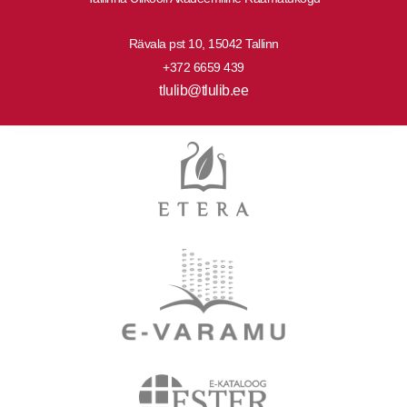
Rävala pst 10, 15042 Tallinn
+372 6659 439
tlulib@tlulib.ee