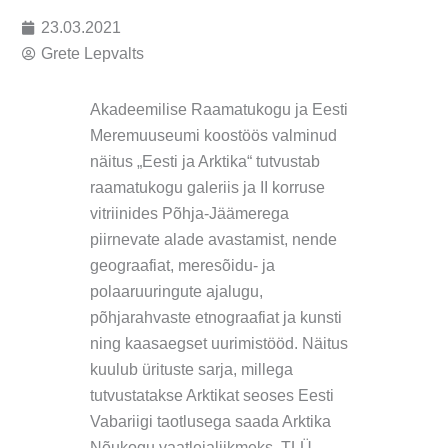
23.03.2021
Grete Lepvalts
Akadeemilise Raamatukogu ja Eesti
Meremuuseumi koostöös valminud
näitus „Eesti ja Arktika“ tutvustab
raamatukogu galeriis ja II korruse
vitriinides Põhja-Jäämerega
piirnevate alade avastamist, nende
geograafiat, meresõidu- ja
polaaruuringute ajalugu,
põhjarahvaste etnograafiat ja kunsti
ning kaasaegset uurimistööd. Näitus
kuulub ürituste sarja, millega
tutvustatakse Arktikat seoses Eesti
Vabariigi taotlusega saada Arktika
Nõukogu vaatlejaliikmeks. TLÜ