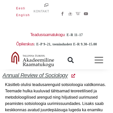
Skip
Eesti
to
W
Y
KONTAKT
i
o
English
content
k
u
i
t
p
u
e
b
d
e
Teadusraamatukogu
:
E
–R 11–17
i
a
Õpikeskus
: E–P 9–21, teeninduslett E–R 9.30–15.00
-
w
Annual Review of Sociology
Käsitleb olulisi teadusarenguid sotsioloogia valdkonnas.
Teemade hulka kuuluvad tähtsamad teoreetilised ja
metodoloogilised arengud ning hiljutised uurimused
peamistes sotsioloogia uurimissuundades. Lisaks saab
keskkonnas avatud juurdepääsuga lugeda ka enamiku