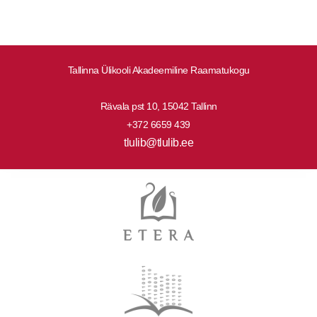
Tallinna Ülikooli Akadeemiline Raamatukogu
Rävala pst 10, 15042 Tallinn
+372 6659 439
tlulib@tlulib.ee