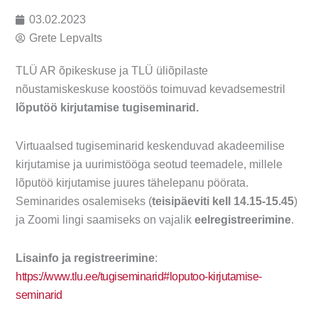
03.02.2023
Grete Lepvalts
TLÜ AR õpikeskuse ja TLÜ üliõpilaste
nõustamiskeskuse koostöös toimuvad kevadsemestril
lõputöö kirjutamise tugiseminarid.
Virtuaalsed tugiseminarid keskenduvad akadeemilise
kirjutamise ja uurimistööga seotud teemadele, millele
lõputöö kirjutamise juures tähelepanu pöörata.
Seminarides osalemiseks (
teisipäeviti kell 14.15-15.45
)
ja Zoomi lingi saamiseks on vajalik
eelregistreerimine
.
Lisainfo ja registreerimine
:
https://www.tlu.ee/tugiseminarid#loputoo-kirjutamise-
seminarid