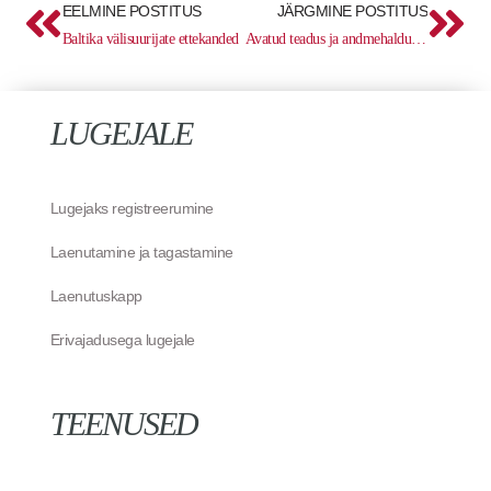
EELMINE POSTITUS
JÄRGMINE POSTITUS
Baltika välisuurijate ettekanded
Avatud teadus ja andmehaldus – kohustuslik ja/või kasulik?
LUGEJALE
Lugejaks registreerumine
Laenutamine ja tagastamine
Laenutuskapp
Erivajadusega lugejale
TEENUSED