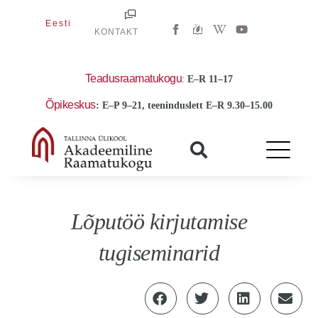
Skip
W
Y
Eesti
to
KONTAKT
i
o
k
u
content
i
t
p
u
e
b
Teadusraamatukogu
:
E
–R 11–17
d
e
i
Õpikeskus
: E–P 9–21, teeninduslett E–R 9.30–15.00
a
-
w
Lõputöö kirjutamise
tugiseminarid