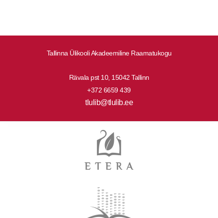
Tallinna Ülikooli Akadeemiline Raamatukogu
Rävala pst 10, 15042 Tallinn
+372 6659 439
tlulib@tlulib.ee