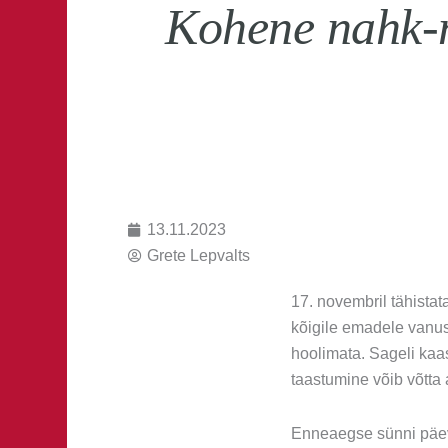
Kohene nahk-n
13.11.2023
Grete Lepvalts
17. novembril tähist
kõigile emadele vanuse
hoolimata. Sageli kaa
taastumine võib võtta 
Enneaegse sünni päev 