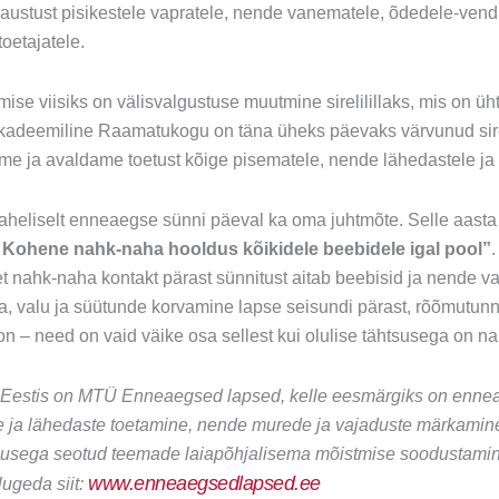
austust pisikestele vapratele, nende vanematele, õdedele-venda
toetajatele.
ise viisiks on välisvalgustuse muutmine sirelilillaks, mis on ü
adeemiline Raamatukogu on täna üheks päevaks värvunud sirel
ime ja avaldame toetust kõige pisematele, nende lähedastele ja 
vaheliselt enneaegse sünni päeval ka oma juhtmõte. Selle aast
 Kohene nahk-naha hooldus kõikidele beebidele igal pool”
et nahk-naha kontakt pärast sünnitust aitab beebisid ja nende 
, valu ja süütunde korvamine lapse seisundi pärast, rõõmutun
on – need on vaid väike osa sellest kui olulise tähtsusega on n
 Eestis on MTÜ Enneaegsed lapsed, kelle
eesmärgiks on ennea
e ja lähedaste toetamine, nende murede ja vajaduste märkamin
sega seotud teemade laiapõhjalisema mõistmise soodustamin
www.enneaegsedlapsed.ee
ugeda siit: