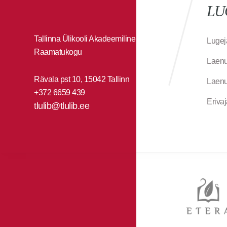
LU
Tallinna Ülikooli Akadeemiline
Lugej
Raamatukogu
Laenu
Rävala pst 10, 15042 Tallinn
Laenu
+372 6659 439
Eriva
tlulib@tlulib.ee