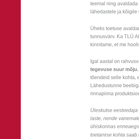
teemal ning avaldada 
lähedastele ja kõigile 
Üheks toetuse avaldam
tunnusvärv. Ka TLÜ Ak
kinnitame, et me hool
Igal aastal on rahvus
tegevuse suur mõju.
tõendeid selle kohta, 
Lähedustunne beebiga
rinnapiima produktsio
Üleskutse eestvedaja
laste, nende vanemat
ühiskonnas enneaegsu
toetamise kohta saab l