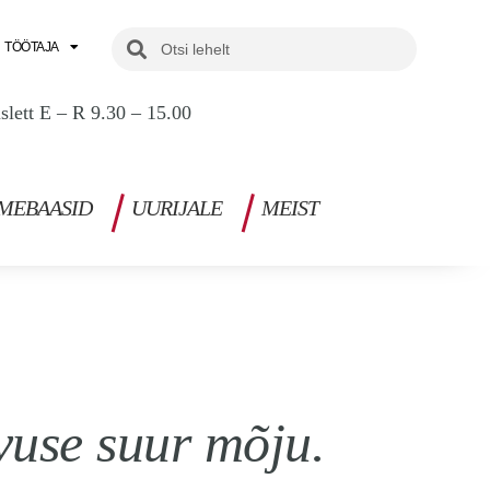
Search
Search
TÖÖTAJA
uslett E – R 9.30 – 15.00
MEBAASID
UURIJALE
MEIST
vuse suur mõju.