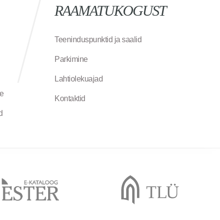
RAAMATUKOGUST
Teeninduspunktid ja saalid
Parkimine
Lahtiolekuajad
ne
Kontaktid
d