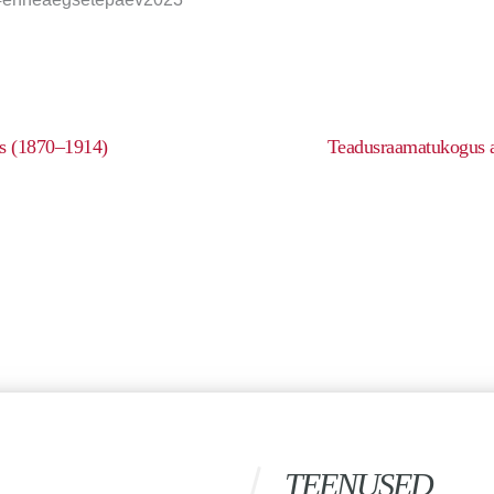
ses (1870–1914)
Teadusraamatukogus a
TEENUSED