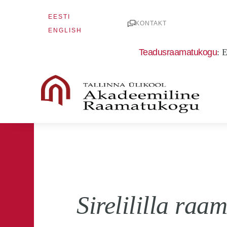
Skip
EESTI
to
KONTAKT
ENGLISH
content
Teadusraamatukogu
:
E
Sirelililla ra