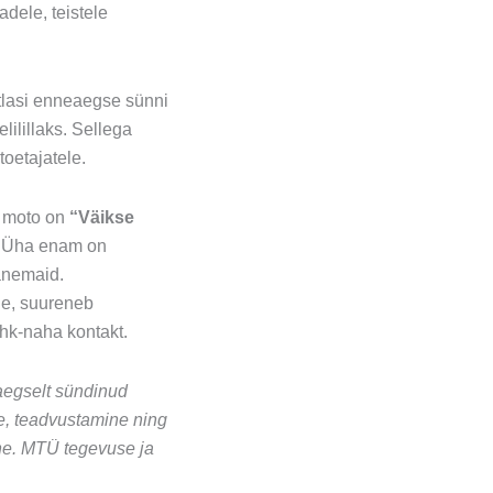
dele, teistele
htlasi enneaegse sünni
ilillaks. Sellega
toetajatele.
a moto on
“Väikse
. Üha enam on
vanemaid.
ne, suureneb
ahk-naha kontakt.
egselt sündinud
e, teadvustamine ning
e. MTÜ tegevuse ja