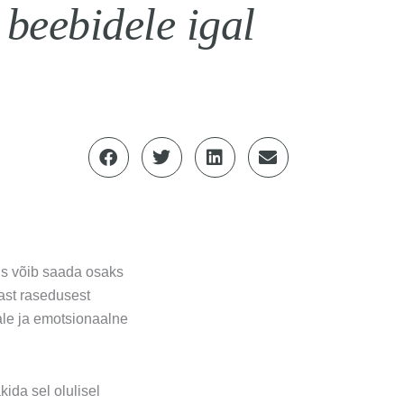
beebidele igal
us võib saada osaks
sast rasedusest
ale ja emotsionaalne
ida sel olulisel