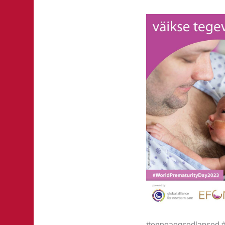
#enneaegsedlapsed 