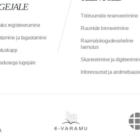
GEJALE
Tööruumide reserveerimine
aks registreerumine
Ruumide broneerimine
tamine ja tagastamine
Raamatukogudevaheline
laenutus
tuskapp
Skaneerimine ja digiteerimi
jadusega lugejale
Inforessursid ja andmebaasi