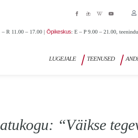
W
Y
i
o
k
u
i
t
p
u
 – R 11.00 – 17.00 |
Õpikeskus
: E – P 9.00 – 21.00, teenind
e
b
d
e
i
a
-
w
LUGEJALE
TEENUSED
AND
amatukogu: “Väikse tege