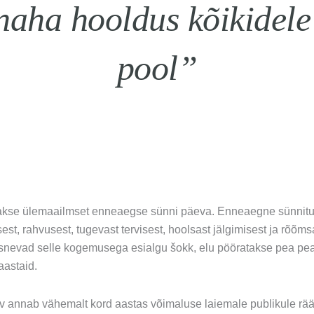
aha hooldus kõikidele 
pool”
atakse ülemaailmset enneaegse sünni päeva. Enneaegne sünnit
st, rahvusest, tugevast tervisest, hoolsast jälgimisest ja rõõm
snevad selle kogemusega esialgu šokk, elu pööratakse pea pe
aastaid.
annab vähemalt kord aastas võimaluse laiemale publikule rääk