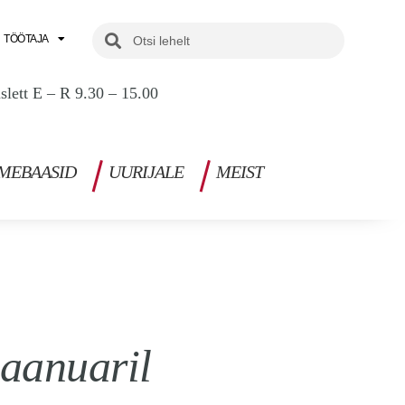
Search
Search
TÖÖTAJA
uslett E – R 9.30 – 15.00
MEBAASID
UURIJALE
MEIST
jaanuaril