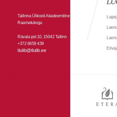
LU
Tallinna Ülikooli Akadeemiline
Lugej
Raamatukogu
Laenu
Rävala pst 10, 15042 Tallinn
Laenu
+372 6659 439
Eriva
tlulib@tlulib.ee