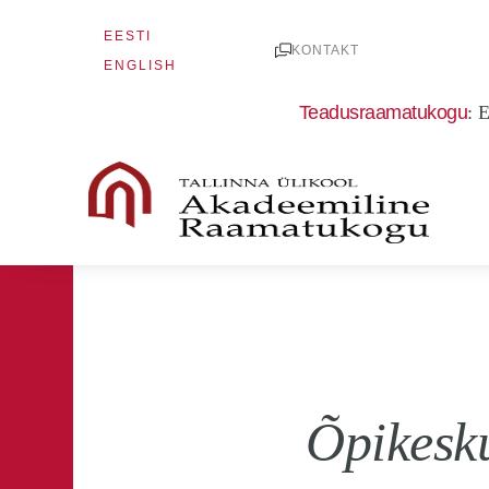
Skip
EESTI
to
KONTAKT
ENGLISH
content
Teadusraamatukogu
:
E
Õpikesku