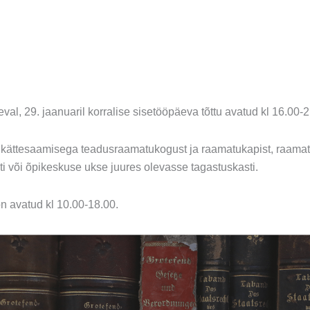
al, 29. jaanuaril korralise sisetööpäeva tõttu avatud kl 16.00-2
a kättesaamisega teadusraamatukogust ja raamatukapist, raama
i või õpikeskuse ukse juures olevasse tagastuskasti.
 avatud kl 10.00-18.00.