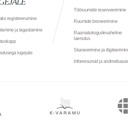
GEJALE
Tööruumide reserveerimine
aks registreerumine
Ruumide broneerimine
tamine ja tagastamine
Raamatukogudevaheline
laenutus
tuskapp
Skaneerimine ja digiteerimi
jadusega lugejale
Inforessursid ja andmebaasi