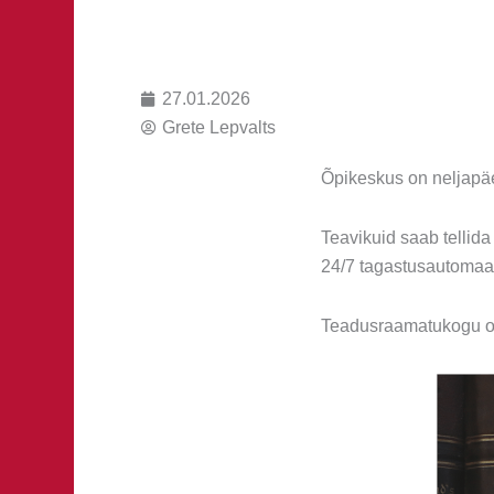
27.01.2026
Grete Lepvalts
Õpikeskus on neljapäev
Teavikuid saab tellid
24/7 tagastusautomaat
Teadusraamatukogu on