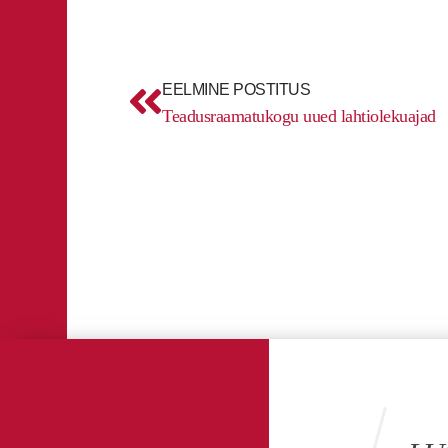
Prev
EELMINE POSTITUS
Teadusraamatukogu uued lahtiolekuajad