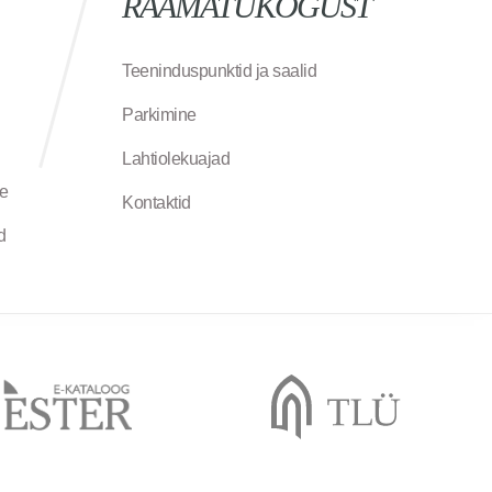
RAAMATUKOGUST
Teeninduspunktid ja saalid
Parkimine
Lahtiolekuajad
ne
Kontaktid
d