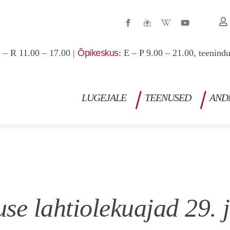
W
Y
i
o
k
u
i
t
p
u
 – R 11.00 – 17.00 |
Õpikeskus
: E – P 9.00 – 21.00, teenind
e
b
d
e
i
a
-
w
LUGEJALE
TEENUSED
AND
se lahtiolekuajad 29. 