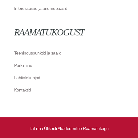
Inforessursid ja andmebaasid
RAAMATUKOGUST
Teeninduspunktid ja saalid
Parkimine
Lahtiolekuajad
Kontaktid
Tallinna Ülikooli Akadeemiline Raamatukogu