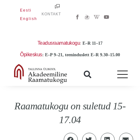
Skip
Eesti
to
W
Y
KONTAKT
i
o
English
content
k
u
i
t
p
u
e
b
d
e
Teadusraamatukogu
:
E
–R 11–17
i
a
Õpikeskus
: E–P 9–21, teeninduslett E–R 9.30–15.00
-
w
Raamatukogu on suletud 15-
17.04