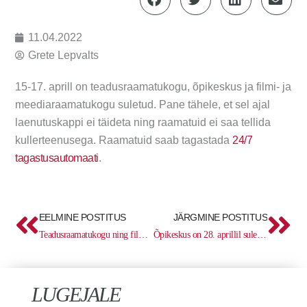
11.04.2022
Grete Lepvalts
15-17. aprill on teadusraamatukogu, õpikeskus ja filmi- ja
meediaraamatukogu suletud. Pane tähele, et sel ajal
laenutuskappi ei täideta ning raamatuid ei saa tellida
kullerteenusega. Raamatuid saab tagastada
24/7
tagastusautomaati
.
Prev
Ne
EELMINE POSTITUS
JÄRGMINE POSTITUS
Teadusraamatukogu ning filmi- ja meediaraamatukogu on 7. aprillil suletud
Õpikeskus on 28. aprillil suletud
LUGEJALE