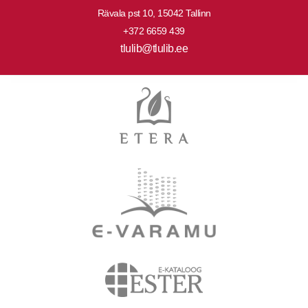
Rävala pst 10, 15042 Tallinn
+372 6659 439
tlulib@tlulib.ee