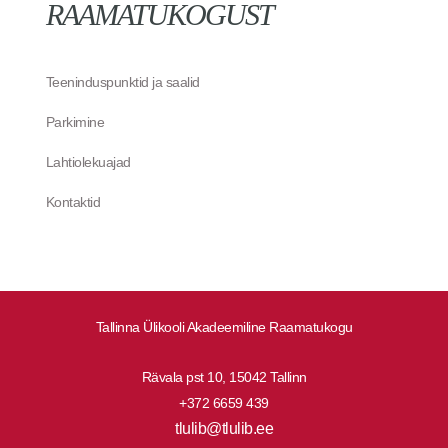
RAAMATUKOGUST
Teeninduspunktid ja saalid
Parkimine
Lahtiolekuajad
Kontaktid
Tallinna Ülikooli Akadeemiline Raamatukogu
Rävala pst 10, 15042 Tallinn
+372 6659 439
tlulib@tlulib.ee