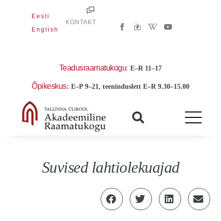
Skip
Eesti
to
W
Y
KONTAKT
i
o
English
content
k
u
i
t
p
u
e
b
d
e
Teadusraamatukogu
:
E
–R 11–17
i
a
Õpikeskus
: E–P 9–21, teeninduslett E–R 9.30–15.00
-
w
Suvised lahtiolekuajad