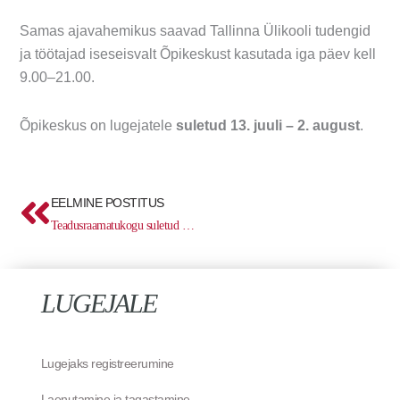
Samas ajavahemikus saavad Tallinna Ülikooli tudengid
ja töötajad iseseisvalt Õpikeskust kasutada iga päev kell
9.00–21.00.
Õpikeskus on lugejatele
suletud 13. juuli – 2. august
.
Prev
EELMINE POSTITUS
Teadusraamatukogu suletud 7. mail
LUGEJALE
Lugejaks registreerumine
Laenutamine ja tagastamine