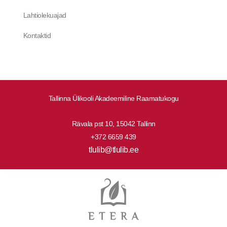
Lahtiolekuajad
Kontaktid
Tallinna Ülikooli Akadeemiline Raamatukogu
Rävala pst 10, 15042 Tallinn
+372 6659 439
tlulib@tlulib.ee