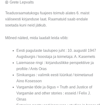
Grete Lepvalts
Teadusraamatukogu fuajees toimub alates 6. maist
väliseesti kirjanduse laat. Raamatuid saab endale
soetada kuni neid jätkub.
Mõned näited, mida laadalt leida võib:
Eesti pagulaste laulupeo juht : 10. augustil 1947
Augsburgis / koostaja ja toimetaja: A. Kasemets
Laiemasse ringi : kirjanduslikke perspektiive ja
profiile / Ants Oras
Sinikangas : valimik eesti lüürikat / toimetanud
Aino Kosesson
Vargamäe tõde ja õigus = Truth and Justice of
Vargamäe and other stories : esseid / Felix J.
Oinas