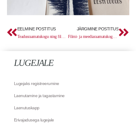
Prev
Ne
EELMINE POSTITUS
JÄRGMINE POSTITUS
Teadusraamatukogu ning filmi- ja meediaraamatukogu on 5. mail suletud
Filmi- ja meediaraamatukogu kolib
LUGEJALE
Lugejaks registreerumine
Laenutamine ja tagastamine
Laenutuskapp
Erivajadusega lugejale