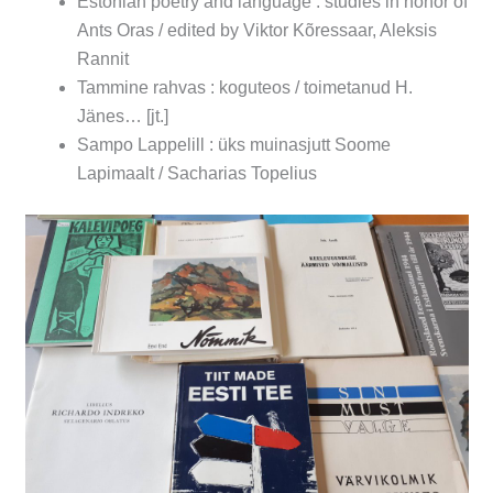
Estonian poetry and language : studies in honor of
Ants Oras / edited by Viktor Kõressaar, Aleksis
Rannit
Tammine rahvas : koguteos / toimetanud H.
Jänes… [jt.]
Sampo Lappelill : üks muinasjutt Soome
Lapimaalt / Sacharias Topelius