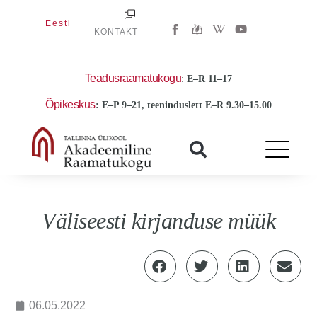
Skip
W
Y
Eesti
to
KONTAKT
i
o
k
u
content
i
t
p
u
e
b
Teadusraamatukogu
:
E
–R 11–17
d
e
i
Õpikeskus
: E–P 9–21, teeninduslett E–R 9.30–15.00
a
-
w
Väliseesti kirjanduse müük
06.05.2022