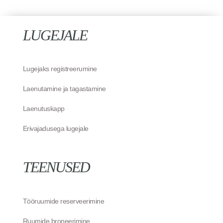
LUGEJALE
Lugejaks registreerumine
Laenutamine ja tagastamine
Laenutuskapp
Erivajadusega lugejale
TEENUSED
Tööruumide reserveerimine
Ruumide broneerimine