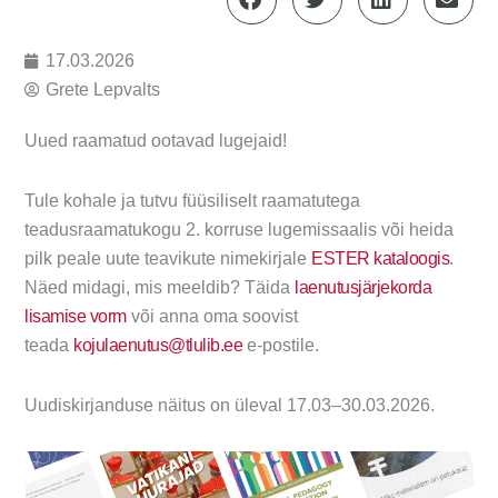
17.03.2026
Grete Lepvalts
Uued raamatud ootavad lugejaid!
Tule kohale ja tutvu füüsiliselt raamatutega
teadusraamatukogu 2. korruse lugemissaalis või heida
pilk peale uute teavikute nimekirjale
ESTER kataloogis
.
Näed midagi, mis meeldib? Täida
laenutusjärjekorda
lisamise vorm
või anna oma soovist
teada
kojulaenutus@tlulib.ee
e-postile.
Uudiskirjanduse näitus on üleval 17.03–30.03.2026.