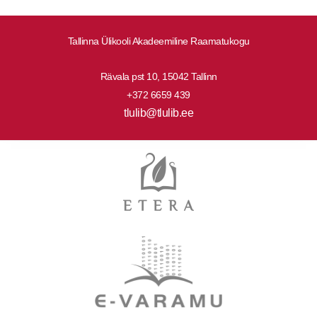
Tallinna Ülikooli Akadeemiline Raamatukogu
Rävala pst 10, 15042 Tallinn
+372 6659 439
tlulib@tlulib.ee