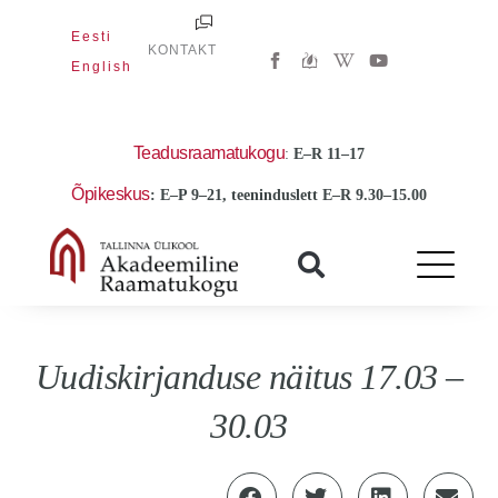
Skip
Eesti
to
W
Y
KONTAKT
i
o
English
content
k
u
i
t
p
u
e
b
d
e
Teadusraamatukogu
:
E
–R 11–17
i
a
Õpikeskus
: E–P 9–21, teeninduslett E–R 9.30–15.00
-
w
Uudiskirjanduse näitus 17.03 –
30.03