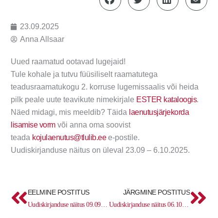
23.09.2025
Anna Allsaar
Uued raamatud ootavad lugejaid!
Tule kohale ja tutvu füüsiliselt raamatutega
teadusraamatukogu 2. korruse lugemissaalis või heida
pilk peale uute teavikute nimekirjale
ESTER kataloogis
.
Näed midagi, mis meeldib? Täida
laenutusjärjekorda
lisamise vorm
või anna oma soovist
teada
kojulaenutus@tlulib.ee
e-postile.
Uudiskirjanduse näitus on üleval 23.09 – 6.10.2025.
Prev
Ne
EELMINE POSTITUS
JÄRGMINE POSTITUS
Uudiskirjanduse näitus 09.09 – 22.09
Uudiskirjanduse näitus 06.10 – 20.10