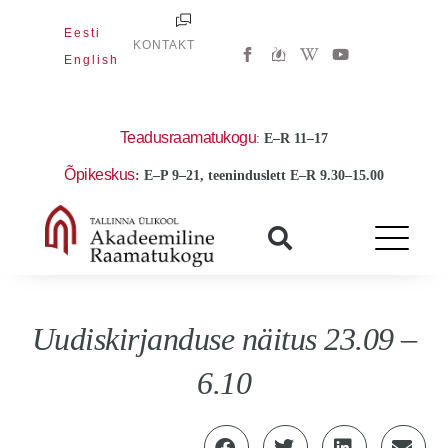
Skip
Eesti
to
W
Y
KONTAKT
i
o
English
content
k
u
i
t
p
u
e
b
d
e
Teadusraamatukogu
:
E
–R 11–17
i
a
Õpikeskus
: E–P 9–21, teeninduslett E–R 9.30–15.00
-
w
Uudiskirjanduse näitus 23.09 –
6.10