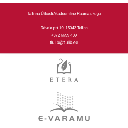
Tallinna Ülikooli Akadeemiline Raamatukogu
Rävala pst 10, 15042 Tallinn
+372 6659 439
tlulib@tlulib.ee