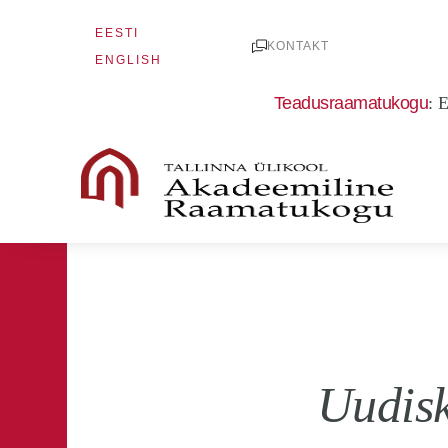
Skip
EESTI
to
KONTAKT
ENGLISH
content
Teadusraamatukogu
:
E
Uudisk