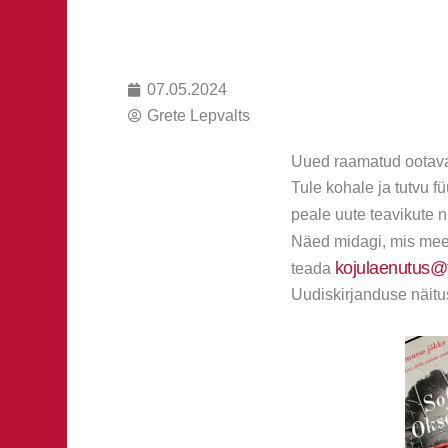
07.05.2024
Grete Lepvalts
Uued raamatud ootava
Tule kohale ja tutvu f
peale uute teavikute 
Näed midagi, mis mee
kojulaenutus@t
teada
Uudiskirjanduse näitu