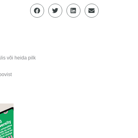
is või heida pilk
ovist