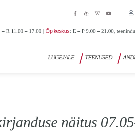
W
Y
i
o
k
u
i
t
p
u
 – R 11.00 – 17.00 |
Õpikeskus
: E – P 9.00 – 21.00, teenind
e
b
d
e
i
a
-
w
LUGEJALE
TEENUSED
AND
irjanduse näitus 07.0