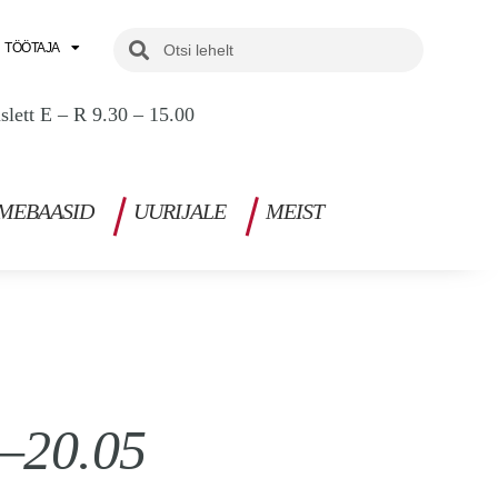
Search
Search
TÖÖTAJA
uslett E – R 9.30 – 15.00
MEBAASID
UURIJALE
MEIST
5–20.05