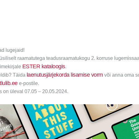
d lugejaid!
üüsiliselt raamatutega teadusraamatukogu 2. korruse lugemissaal
ESTER kataloogis
nimekirjale
.
laenutusjärjekorda lisamise vorm
ldib? Täida
või anna oma so
lulib.ee
e-postile.
s on üleval 07.05 – 20.05.2024.