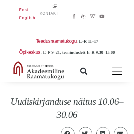
Skip
Eesti
to
W
Y
KONTAKT
i
o
English
content
k
u
i
t
p
u
e
b
d
e
Teadusraamatukogu
:
E
–R 11–17
i
a
Õpikeskus
: E–P 9–21, teeninduslett E–R 9.30–15.00
-
w
Uudiskirjanduse näitus 10.06–
30.06