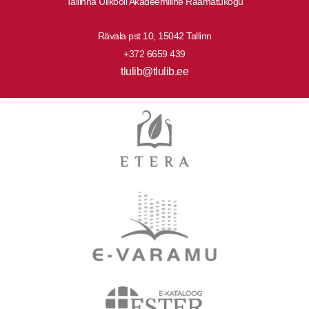
Tallinna Ülikooli Akadeemiline Raamatukogu
Rävala pst 10, 15042 Tallinn
+372 6659 439
tlulib@tlulib.ee