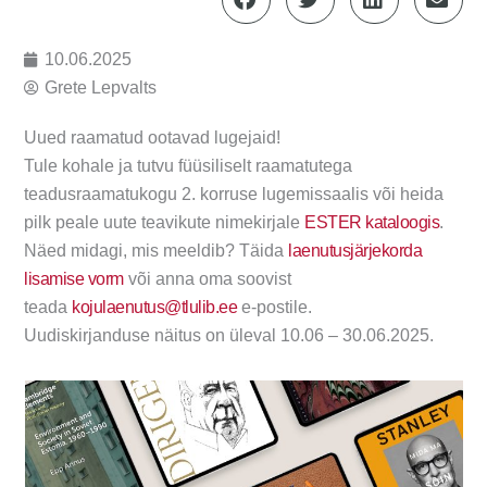
10.06.2025
Grete Lepvalts
Uued raamatud ootavad lugejaid!
Tule kohale ja tutvu füüsiliselt raamatutega
teadusraamatukogu 2. korruse lugemissaalis või heida
pilk peale uute teavikute nimekirjale
ESTER kataloogis
.
Näed midagi, mis meeldib? Täida
laenutusjärjekorda
lisamise vorm
või anna oma soovist
teada
kojulaenutus@tlulib.ee
e-postile.
Uudiskirjanduse näitus on üleval 10.06 – 30.06.2025.