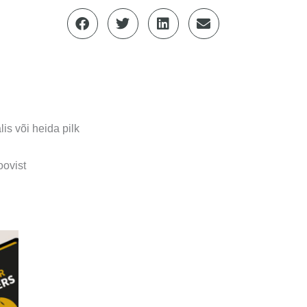
is või heida pilk
ovist