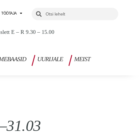
Search
Search
TÖÖTAJA
uslett E – R 9.30 – 15.00
MEBAASID
UURIJALE
MEIST
3–31.03