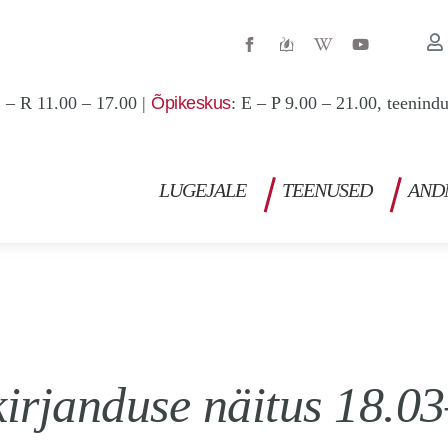
W
Y
i
o
k
u
i
t
p
u
 – R 11.00 – 17.00 |
Õpikeskus
: E – P 9.00 – 21.00, teenind
e
b
d
e
i
a
-
w
LUGEJALE
TEENUSED
AND
irjanduse näitus 18.0