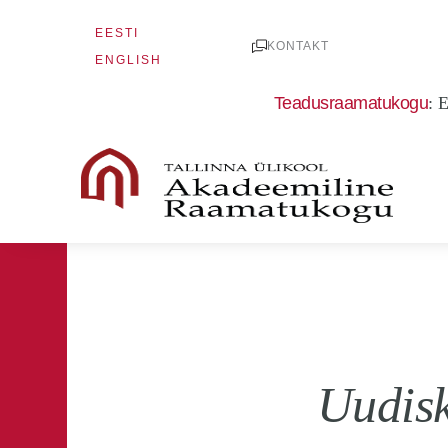
Skip
EESTI
to
KONTAKT
ENGLISH
content
Teadusraamatukogu
:
E
Uudisk