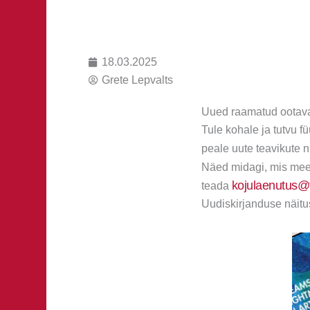
18.03.2025
Grete Lepvalts
Uued raamatud ootava
Tule kohale ja tutvu f
peale uute teavikute 
Näed midagi, mis mee
kojulaenutus@t
teada
Uudiskirjanduse näitu