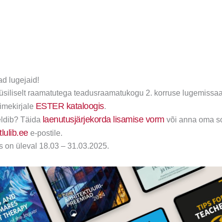
d lugejaid!
üüsiliselt raamatutega teadusraamatukogu 2. korruse lugemissaal
ESTER kataloogis
nimekirjale
.
laenutusjärjekorda lisamise vorm
ldib? Täida
või anna oma so
lulib.ee
e-postile.
s on üleval 18.03 – 31.03.2025.