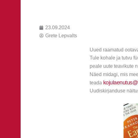
23.09.2024
Grete Lepvalts
Uued raamatud ootava
Tule kohale ja tutvu f
peale uute teavikute 
Näed midagi, mis mee
kojulaenutus@t
teada
Uudiskirjanduse näitu