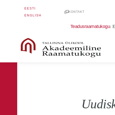
Skip
EESTI
to
KONTAKT
ENGLISH
content
Teadusraamatukogu
:
E
Uudisk