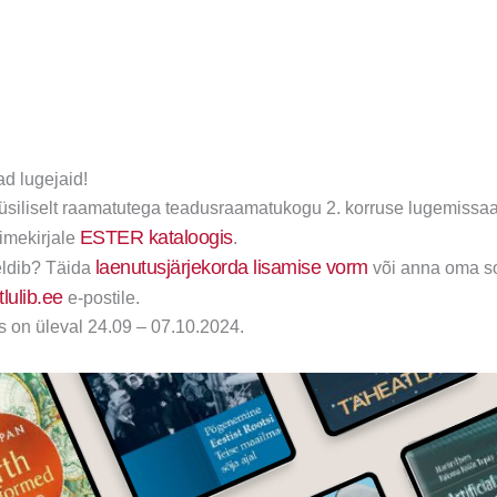
d lugejaid!
üüsiliselt raamatutega teadusraamatukogu 2. korruse lugemissaal
ESTER kataloogis
nimekirjale
.
laenutusjärjekorda lisamise vorm
ldib? Täida
või anna oma so
lulib.ee
e-postile.
s on üleval 24.09 – 07.10.2024.