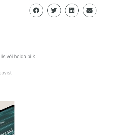
is või heida pilk
ovist