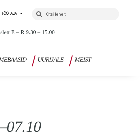
Search
Search
TÖÖTAJA
uslett E – R 9.30 – 15.00
MEBAASID
UURIJALE
MEIST
9–07.10