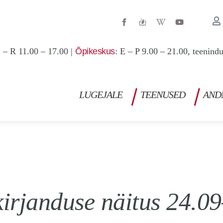
W
Y
i
o
k
u
i
t
p
u
 – R 11.00 – 17.00 |
Õpikeskus
: E – P 9.00 – 21.00, teenind
e
b
d
e
i
a
-
w
LUGEJALE
TEENUSED
AND
irjanduse näitus 24.0