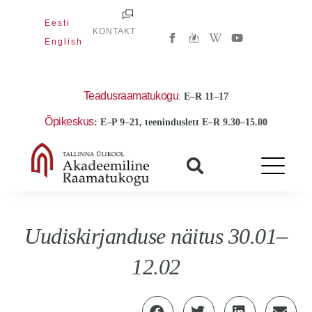
Skip
Eesti
to
W
Y
KONTAKT
i
o
English
content
k
u
i
t
p
u
e
b
d
e
Teadusraamatukogu
:
E
–R 11–17
i
a
Õpikeskus
: E–P 9–21, teeninduslett E–R 9.30–15.00
-
w
Uudiskirjanduse näitus 30.01–
12.02