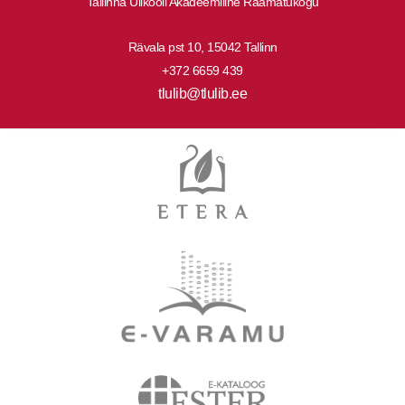
Tallinna Ülikooli Akadeemiline Raamatukogu
Rävala pst 10, 15042 Tallinn
+372 6659 439
tlulib@tlulib.ee