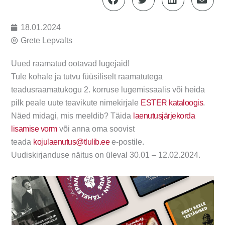
18.01.2024
Grete Lepvalts
Uued raamatud ootavad lugejaid!
Tule kohale ja tutvu füüsiliselt raamatutega
teadusraamatukogu 2. korruse lugemissaalis või heida
pilk peale uute teavikute nimekirjale
ESTER kataloogis
.
Näed midagi, mis meeldib? Täida
laenutusjärjekorda
lisamise vorm
või anna oma soovist
teada
kojulaenutus@tlulib.ee
e-postile.
Uudiskirjanduse näitus on üleval 30.01 – 12.02.2024.