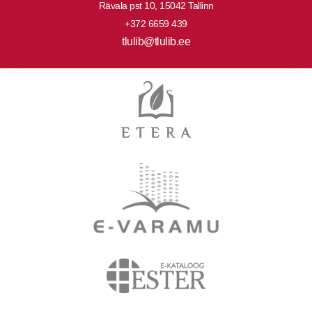
Rävala pst 10, 15042 Tallinn
+372 6659 439
tlulib@tlulib.ee