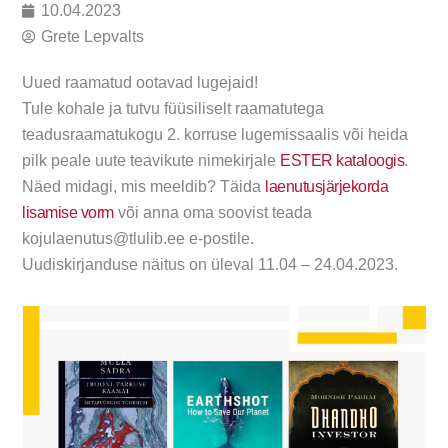
10.04.2023
Grete Lepvalts
Uued raamatud ootavad lugejaid!
Tule kohale ja tutvu füüsiliselt raamatutega
teadusraamatukogu 2. korruse lugemissaalis või heida
pilk peale uute teavikute nimekirjale
ESTER kataloogis
.
Näed midagi, mis meeldib? Täida
laenutusjärjekorda
lisamise vorm
või anna oma soovist teada
kojulaenutus@tlulib.ee e-postile.
Uudiskirjanduse näitus on üleval 11.04 – 24.04.2023.