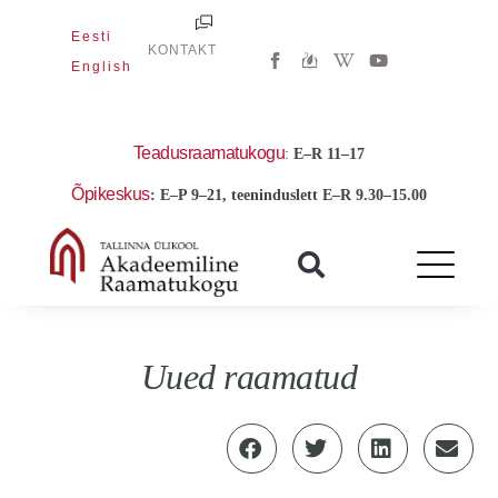
Skip
Eesti
to
W
Y
KONTAKT
i
o
English
content
k
u
i
t
p
u
e
b
d
e
Teadusraamatukogu
:
E
–R 11–17
i
a
Õpikeskus
: E–P 9–21, teeninduslett E–R 9.30–15.00
-
w
Uued raamatud