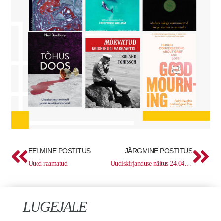
Prev
Ne
EELMINE POSTITUS
JÄRGMINE POSTITUS
Uued raamatud
Uudiskirjanduse näitus 24.04–08.05
LUGEJALE