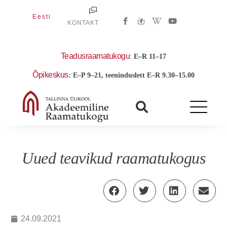
Skip
W
Y
Eesti
to
KONTAKT
i
o
k
u
content
i
t
p
u
e
b
Teadusraamatukogu
:
E
–R 11–17
d
e
i
Õpikeskus
: E–P 9–21, teeninduslett E–R 9.30–15.00
a
-
w
Uued teavikud raamatukogus
24.09.2021