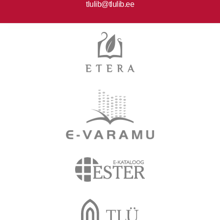
tlulib@tlulib.ee