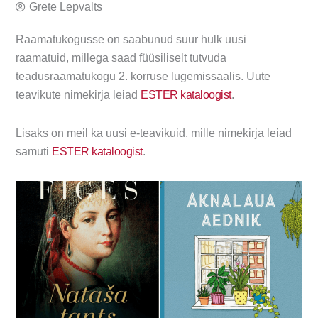
Grete Lepvalts
Raamatukogusse on saabunud suur hulk uusi
raamatuid, millega saad füüsiliselt tutvuda
teadusraamatukogu 2. korruse lugemissaalis. Uute
teavikute nimekirja leiad
ESTER kataloogist
.
Lisaks on meil ka uusi e-teavikuid, mille nimekirja leiad
samuti
ESTER kataloogist
.