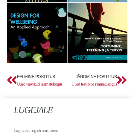
Prev
Ne
EELMINE POSTITUS
JÄRGMINE POSTITUS
Uued teavikud raamatukogus
Uued teavikud raamatukogus
LUGEJALE
Lugejaks registreerumine