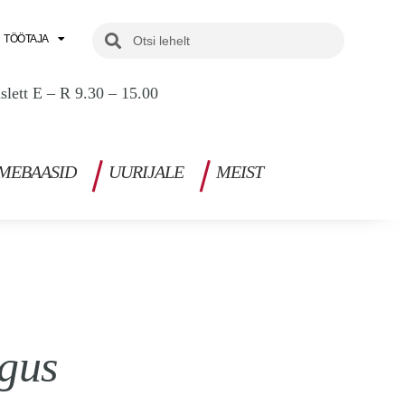
Search
Search
TÖÖTAJA
uslett E – R 9.30 – 15.00
MEBAASID
UURIJALE
MEIST
gus