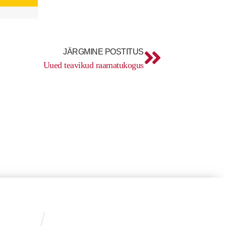
Next
JÄRGMINE POSTITUS
Uued teavikud raamatukogus