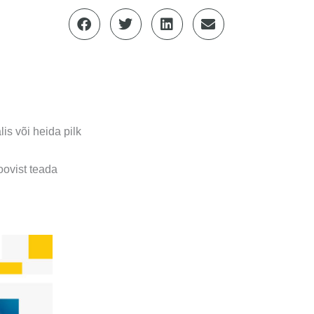
is või heida pilk
ovist teada