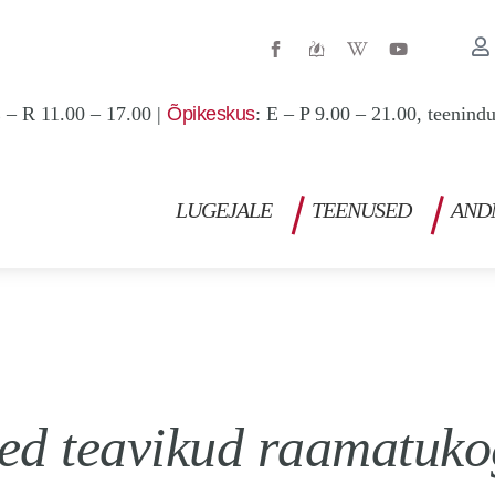
W
Y
i
o
k
u
i
t
p
u
 – R 11.00 – 17.00 |
Õpikeskus
: E – P 9.00 – 21.00, teenind
e
b
d
e
i
a
-
w
LUGEJALE
TEENUSED
AND
ed teavikud raamatuko