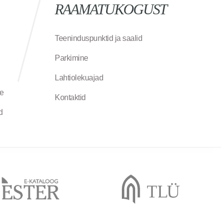
RAAMATUKOGUST
Teeninduspunktid ja saalid
Parkimine
Lahtiolekuajad
ne
Kontaktid
d