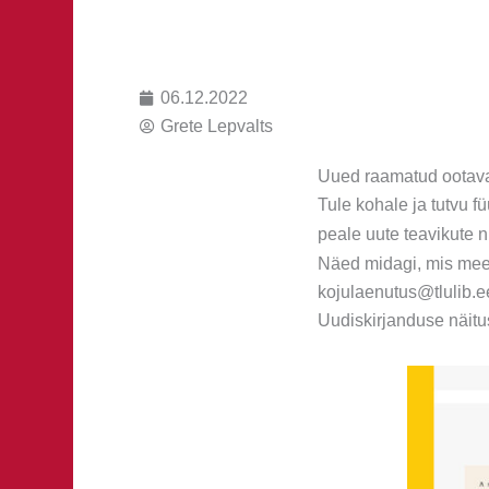
06.12.2022
Grete Lepvalts
Uued raamatud ootava
Tule kohale ja tutvu f
peale uute teavikute 
Näed midagi, mis mee
kojulaenutus@tlulib.ee
Uudiskirjanduse näitu