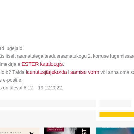
d lugejaid!
üüsiliselt raamatutega teadusraamatukogu 2. korruse lugemissaal
ESTER kataloogis
nimekirjale
.
laenutusjärjekorda lisamise vorm
ldib? Täida
või anna oma so
 e-postile.
s on üleval 6.12 – 19.12.2022.