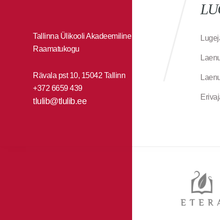
LU
Tallinna Ülikooli Akadeemiline
Lugej
Raamatukogu
Laenu
Rävala pst 10, 15042 Tallinn
Laenu
+372 6659 439
Eriva
tlulib@tlulib.ee