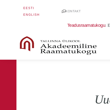
Skip
EESTI
to
KONTAKT
ENGLISH
content
Teadusraamatukogu
:
E
Uu