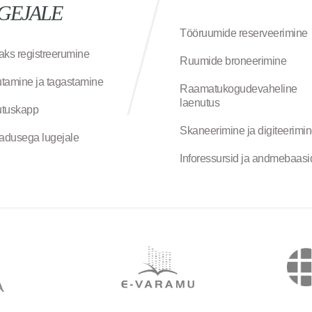
GEJALE
Tööruumide reserveerimine
aks registreerumine
Ruumide broneerimine
tamine ja tagastamine
Raamatukogudevaheline
laenutus
tuskapp
Skaneerimine ja digiteerimi
jadusega lugejale
Inforessursid ja andmebaasi