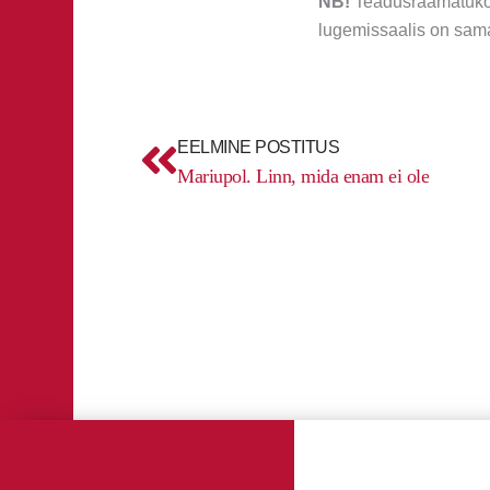
NB!
Teadusraamatukogu
lugemissaalis on sama
Prev
EELMINE POSTITUS
Mariupol. Linn, mida enam ei ole