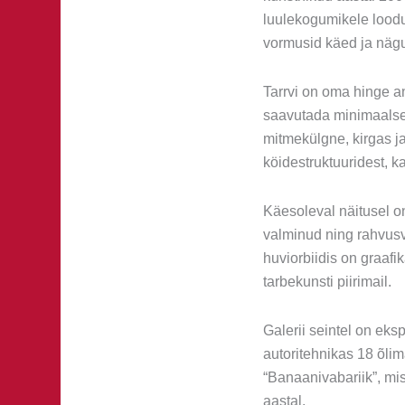
luulekogumikele loodud
vormusid käed ja näg
Tarrvi on oma hinge a
saavutada minimaalse
mitmekülgne, kirgas ja
köidestruktuuridest, 
Käesoleval näitusel o
valminud ning rahvusva
huviorbiidis on graafi
tarbekunsti piirimail.
Galerii seintel on eks
autoritehnikas 18 õlim
“Banaanivabariik”, mi
aastal.