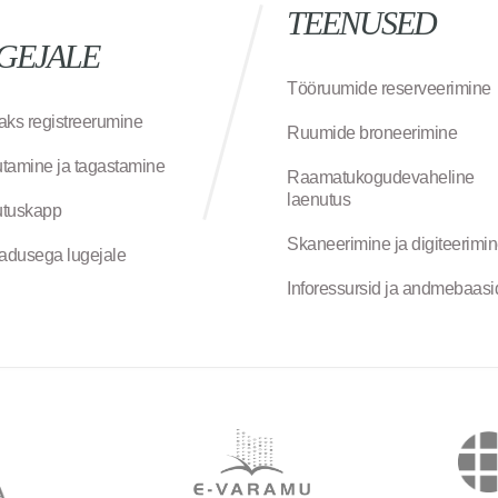
TEENUSED
GEJALE
Tööruumide reserveerimine
aks registreerumine
Ruumide broneerimine
tamine ja tagastamine
Raamatukogudevaheline
laenutus
tuskapp
Skaneerimine ja digiteerimi
jadusega lugejale
Inforessursid ja andmebaasi