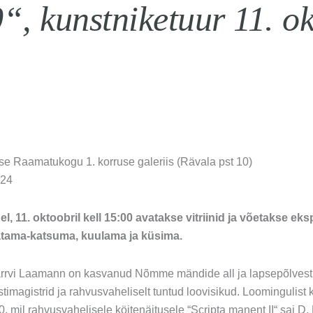
“, kunstniketuur 11. ok
e Raamatukogu 1. korruse galeriis (Rävala pst 10)
024
, 11. oktoobril kell 15:00 avatakse vitriinid ja võetakse ek
tama-katsuma, kuulama ja küsima.
rrvi Laamann on kasvanud Nõmme mändide all ja lapsepõlvest s
imagistrid ja rahvusvaheliselt tuntud loovisikud. Loomingulist 
, mil rahvusvahelisele köitenäitusele “Scripta manent II“ sai D. 