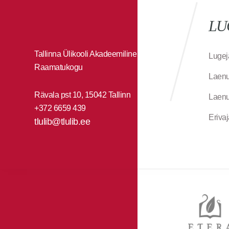
LU
Tallinna Ülikooli Akadeemiline
Lugej
Raamatukogu
Laenu
Rävala pst 10, 15042 Tallinn
Laenu
+372 6659 439
Eriva
tlulib@tlulib.ee