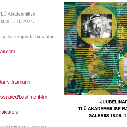
TLÜ Akadeemilise
 kuni 11.10.2024.
a näituse kujundas kuraator:
ail.com
arrvi.laamann
t/et/saated/bashment-fm
aicareis