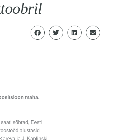
toobril
spositsioon maha.
aati sõbrad, Eesti
koostööd alustasid
Kareva ja J. Kaplinski