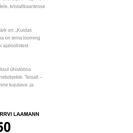
ele, kristallkaantesse
ärk on: „Kuidas
na on tema looming
 ajaloolistest
oksul ühistööna
tiobjekte. Teisalt –
ine kujutava- ja