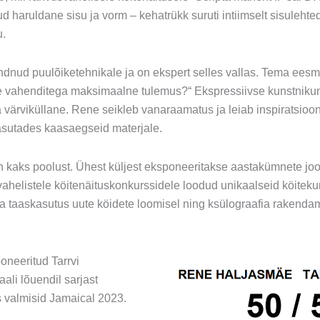
 haruldane sisu ja vorm – kehatrükk suruti intiimselt sisulehted
u.
ndnud puulõiketehnikale ja on ekspert selles vallas. Tema eesm
 vahenditega maksimaalne tulemus?“ Ekspressiivse kunstniku
 värviküllane. Rene seikleb vanaraamatus ja leiab inspiratsiooni
kasutades kaasaegseid materjale.
n kaks poolust. Ühest küljest eksponeeritakse aastakümnete jo
helistele köitenäituskonkurssidele loodud unikaalseid köitekuns
ka taaskasutus uute köidete loomisel ning ksülograafia rakendam
poneeritud Tarrvi
aali lõuendil sarjast
s valmisid Jamaical 2023.