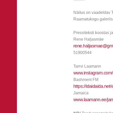
Näitus on vaadeldav 
Raamatukogu galeriis
Pressiteksti koostas j
Rene Haljasmäe
rene.haljasmae@gm
51900544
Tarrvi Laamann
www.instagram.com/t
Bashment FM
https://idaidaida.ne
Jamaica
www.laamann.ee/jam