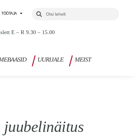
Search
Search
TÖÖTAJA
uslett E – R 9.30 – 15.00
MEBAASID
UURIJALE
MEIST
juubelinäitus