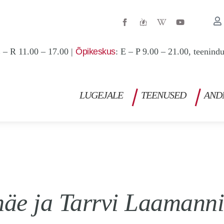
W
Y
i
o
k
u
i
t
p
u
 – R 11.00 – 17.00 |
Õpikeskus
: E – P 9.00 – 21.00, teenind
e
b
d
e
i
a
-
w
LUGEJALE
TEENUSED
AND
äe ja Tarrvi Laamanni 