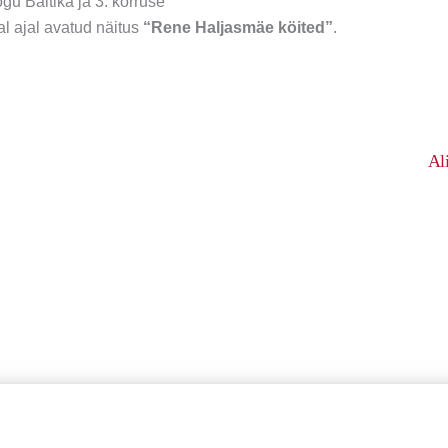
 Baltika ja 3. korruse
l ajal avatud näitus
“Rene Haljasmäe köited”
.
Al