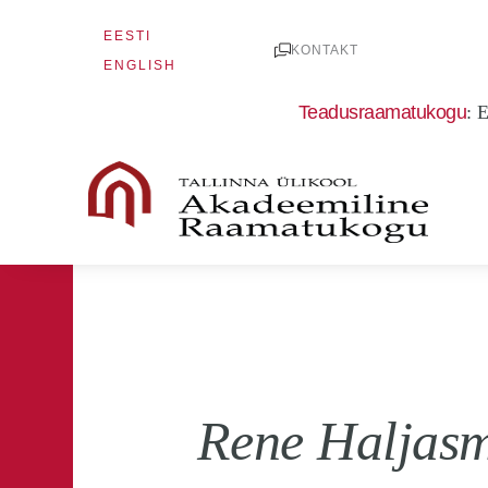
Skip
EESTI
to
KONTAKT
ENGLISH
content
Teadusraamatukogu
:
E
Rene Haljasm