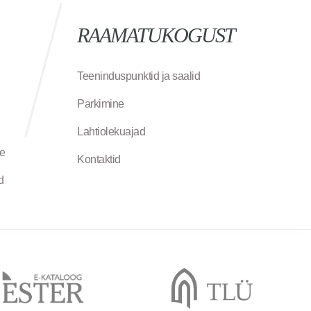
RAAMATUKOGUST
Teeninduspunktid ja saalid
Parkimine
Lahtiolekuajad
ne
Kontaktid
d