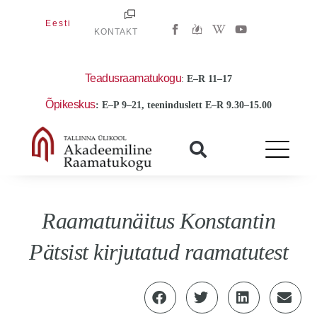
Skip
W
Y
Eesti
to
KONTAKT
i
o
k
u
content
i
t
p
u
e
b
Teadusraamatukogu
:
E
–R 11–17
d
e
i
Õpikeskus
: E–P 9–21, teeninduslett E–R 9.30–15.00
a
-
w
Raamatunäitus Konstantin
Pätsist kirjutatud raamatutest