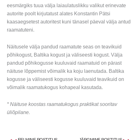
eesmärgiks tuua välja laiaulatuslikku valikut erinevate
autorite poolt kirjutatust alates Konstantin Pätsi
kaasaegsetest autoritest kuni tänasel päeval välja antud
raamatuteni.
Näitusele välja pandud raamatute seas on teavikuid
põhikogust, Baltika kogust ja väliseesti kogust. Välja
pandud põhikogusse kuuluvaid raamatuid on pärast
näituse lõppemist võimalik ka koju laenutada. Baltika
kogusse ja väliseesti kogusse kuuluvaid teavikuid on
võimalik raamatukogus kohapeal kasutada.
* Näituse koostas raamatukogus praktikat sooritav
üliõpilane.
Prev
Ne
EELMINE POSTITUS
JÄRGMINE POSTITUS