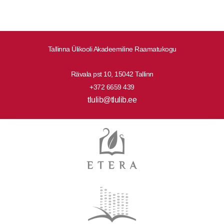
Tallinna Ülikooli Akadeemiline Raamatukogu
Rävala pst 10, 15042 Tallinn
+372 6659 439
tlulib@tlulib.ee