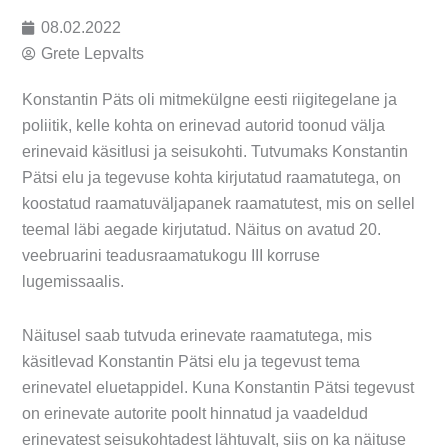
08.02.2022
Grete Lepvalts
Konstantin Päts oli mitmekülgne eesti riigitegelane ja
poliitik, kelle kohta on erinevad autorid toonud välja
erinevaid käsitlusi ja seisukohti. Tutvumaks Konstantin
Pätsi elu ja tegevuse kohta kirjutatud raamatutega, on
koostatud raamatuväljapanek raamatutest, mis on sellel
teemal läbi aegade kirjutatud. Näitus on avatud 20.
veebruarini teadusraamatukogu III korruse
lugemissaalis.
Näitusel saab tutvuda erinevate raamatutega, mis
käsitlevad Konstantin Pätsi elu ja tegevust tema
erinevatel eluetappidel. Kuna Konstantin Pätsi tegevust
on erinevate autorite poolt hinnatud ja vaadeldud
erinevatest seisukohtadest lähtuvalt, siis on ka näituse