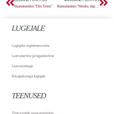
Raamatunäitus “Elin Toona”
Raamatunäitus “Meedia, digitehnoloogia, poliitika”
LUGEJALE
Lugejaks registreerumine
Laenutamine ja tagastamine
Laenutuskapp
Erivajadusega lugejale
TEENUSED
Tööruumide reserveerimine