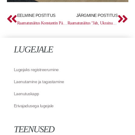
Prev
Ne
EELMINE POSTITUS
JÄRGMINE POSTITUS
Raamatunäitus Konstantin Pätsist kirjutatud raamatutest
Raamatunäitus “Jah, Ukraina on olemas!”
LUGEJALE
Lugejaks registreerumine
Laenutamine ja tagastamine
Laenutuskapp
Erivajadusega lugejale
TEENUSED