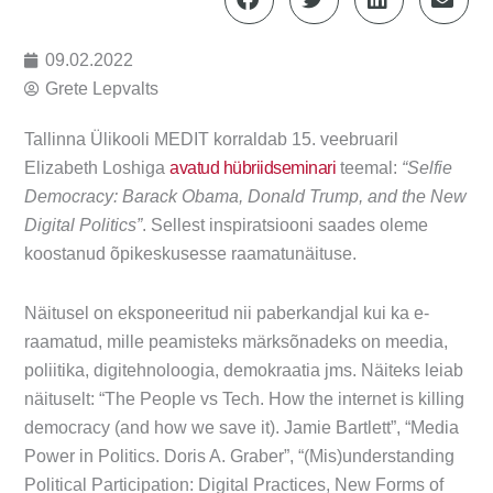
09.02.2022
Grete Lepvalts
Tallinna Ülikooli MEDIT
korraldab 15. veebruaril
Elizabeth Loshiga
avatud hübriidseminari
teemal:
“Selfie
Democracy: Barack Obama, Donald Trump, and the New
Digital Politics”
. Sellest inspiratsiooni saades oleme
koostanud õpikeskusesse raamatunäituse.
Näitusel on eksponeeritud nii paberkandjal kui ka e-
raamatud, mille peamisteks märksõnadeks on meedia,
poliitika, digitehnoloogia, demokraatia jms. Näiteks leiab
näituselt: “The People vs Tech. How the internet is killing
democracy (and how we save it). Jamie Bartlett”, “Media
Power in Politics. Doris A. Graber”, “(Mis)understanding
Political Participation: Digital Practices, New Forms of