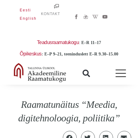
Skip
Eesti
to
W
Y
KONTAKT
i
o
English
content
k
u
i
t
p
u
e
b
d
e
Teadusraamatukogu
:
E
–R 11–17
i
a
Õpikeskus
: E–P 9–21, teeninduslett E–R 9.30–15.00
-
w
Raamatunäitus “Meedia,
digitehnoloogia, poliitika”