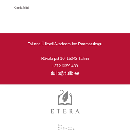
Kontaktid
Tallinna Ülikooli Akadeemiline Raamatukogu
Rävala pst 10, 15042 Tallinn
+372 6659 439
tlulib@tlulib.ee