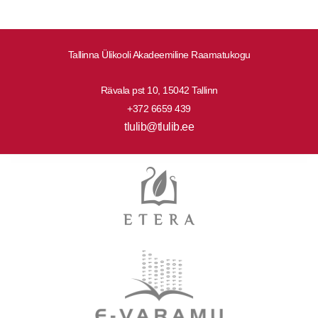
Tallinna Ülikooli Akadeemiline Raamatukogu
Rävala pst 10, 15042 Tallinn
+372 6659 439
tlulib@tlulib.ee