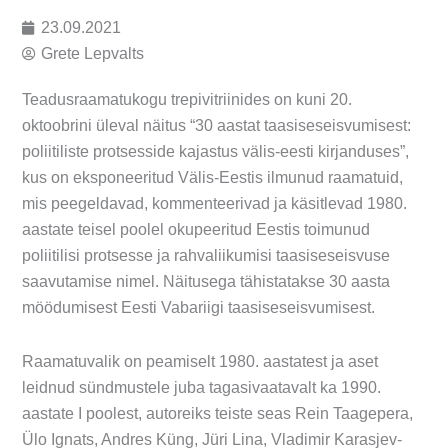
23.09.2021
Grete Lepvalts
Teadusraamatukogu trepivitriinides on kuni 20.
oktoobrini üleval näitus “30 aastat taasiseseisvumisest:
poliitiliste protsesside kajastus välis-eesti kirjanduses”,
kus on eksponeeritud Välis-Eestis ilmunud raamatuid,
mis peegeldavad, kommenteerivad ja käsitlevad 1980.
aastate teisel poolel okupeeritud Eestis toimunud
poliitilisi protsesse ja rahvaliikumisi taasiseseisvuse
saavutamise nimel. Näitusega tähistatakse 30 aasta
möödumisest Eesti Vabariigi taasiseseisvumisest.
Raamatuvalik on peamiselt 1980. aastatest ja aset
leidnud sündmustele juba tagasivaatavalt ka 1990.
aastate I poolest, autoreiks teiste seas Rein Taagepera,
Ülo Ignats, Andres Küng, Jüri Lina, Vladimir Karasjev-