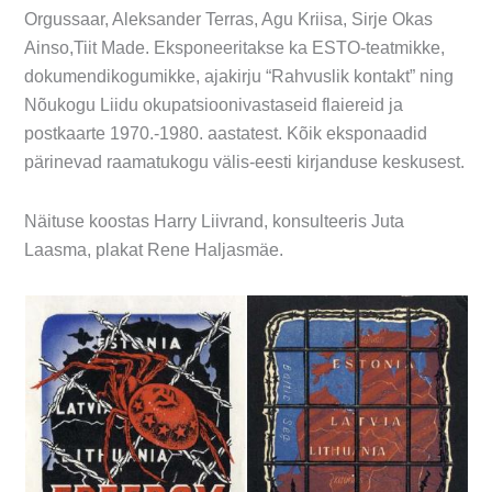
Orgussaar, Aleksander Terras, Agu Kriisa, Sirje Okas
Ainso,Tiit Made. Eksponeeritakse ka ESTO-teatmikke,
dokumendikogumikke, ajakirju “Rahvuslik kontakt” ning
Nõukogu Liidu okupatsioonivastaseid flaiereid ja
postkaarte 1970.-1980. aastatest. Kõik eksponaadid
pärinevad raamatukogu välis-eesti kirjanduse keskusest.
Näituse koostas Harry Liivrand, konsulteeris Juta
Laasma, plakat Rene Haljasmäe.