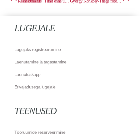
Raamatunäitus “Tund enne und”
György Konkoly-Thege fotonäitus “Sotsiaalgrafiti”
LUGEJALE
Lugejaks registreerumine
Laenutamine ja tagastamine
Laenutuskapp
Erivajadusega lugejale
TEENUSED
Tööruumide reserveerimine