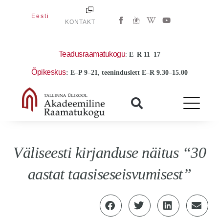
Skip
W
Y
Eesti
to
KONTAKT
i
o
k
u
content
i
t
p
u
e
b
Teadusraamatukogu
:
E
–R 11–17
d
e
i
Õpikeskus
: E–P 9–21, teeninduslett E–R 9.30–15.00
a
-
w
Väliseesti kirjanduse näitus “30
aastat taasiseseisvumisest”