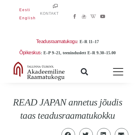
Skip
Eesti
to
W
Y
KONTAKT
i
o
English
content
k
u
i
t
p
u
e
b
d
e
Teadusraamatukogu
:
E
–R 11–17
i
a
Õpikeskus
: E–P 9–21, teeninduslett E–R 9.30–15.00
-
w
READ JAPAN annetus jõudis
taas teadusraamatukokku