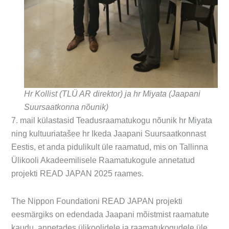
Hr Kollist (TLÜ AR direktor) ja hr Miyata (Jaapani
Suursaatkonna nõunik)
7. mail külastasid Teadusraamatukogu nõunik hr Miyata
ning kultuuriatašee hr Ikeda Jaapani Suursaatkonnast
Eestis, et anda pidulikult üle raamatud, mis on Tallinna
Ülikooli Akadeemilisele Raamatukogule annetatud
projekti READ JAPAN 2025 raames.
The Nippon Foundationi READ JAPAN projekti
eesmärgiks on edendada Jaapani mõistmist raamatute
kaudu, annetades ülikoolidele ja raamatukogudele üle