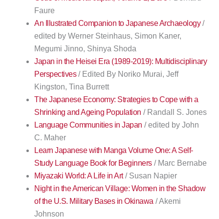
Faure
An Illustrated Companion to Japanese Archaeology
/
edited by Werner Steinhaus, Simon Kaner,
Megumi Jinno, Shinya Shoda
Japan in the Heisei Era (1989-2019): Multidisciplinary
Perspectives
/ Edited By Noriko Murai, Jeff
Kingston, Tina Burrett
The Japanese Economy: Strategies to Cope with a
Shrinking and Ageing Population
/ Randall S. Jones
Language Communities in Japan
/ edited by John
C. Maher
Learn Japanese with Manga Volume One: A Self-
Study Language Book for Beginners
/ Marc Bernabe
Miyazaki World: A Life in Art
/ Susan Napier
Night in the American Village: Women in the Shadow
of the U.S. Military Bases in Okinawa
/ Akemi
Johnson