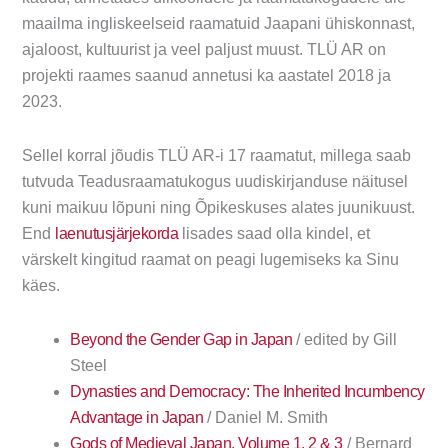
maailma ingliskeelseid raamatuid Jaapani ühiskonnast,
ajaloost, kultuurist ja veel paljust muust. TLÜ AR on
projekti raames saanud annetusi ka aastatel 2018 ja
2023.
Sellel korral jõudis TLÜ AR-i 17 raamatut, millega saab
tutvuda Teadusraamatukogus uudiskirjanduse näitusel
kuni maikuu lõpuni ning Õpikeskuses alates juunikuust.
End
laenutusjärjekorda
lisades saad olla kindel, et
värskelt kingitud raamat on peagi lugemiseks ka Sinu
käes.
Beyond the Gender Gap in Japan
/ edited by Gill
Steel
Dynasties and Democracy: The Inherited Incumbency
Advantage in Japan
/ Daniel M. Smith
Gods of Medieval Japan, Volume 1, 2 & 3
/ Bernard