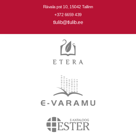
Rävala pst 10, 15042 Tallinn
+372 6659 439
tlulib@tlulib.ee