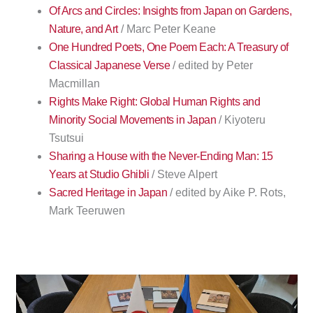
Of Arcs and Circles: Insights from Japan on Gardens,
Nature, and Art
/ Marc Peter Keane
One Hundred Poets, One Poem Each: A Treasury of
Classical Japanese Verse
/ edited by Peter
Macmillan
Rights Make Right: Global Human Rights and
Minority Social Movements in Japan
/ Kiyoteru
Tsutsui
Sharing a House with the Never-Ending Man: 15
Years at Studio Ghibli
/ Steve Alpert
Sacred Heritage in Japan
/ edited by Aike P. Rots,
Mark Teeruwen